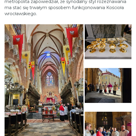
metropolita zapowiedział, że synodalny styl rozeznawania
ma stać się trwałym sposobem funkcjonowania Kościoła
wrocławskiego.