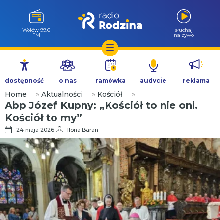
Milicz 88.5
słuchaj
FM
na żywo
Przejdź
do
dostępność
o nas
ramówka
audycje
reklama
treści
Home
»
Aktualności
»
Kościół
»
Abp Józef Kupny: „Kościół to nie oni.
Kościół to my”
24 maja 2026
Ilona Baran