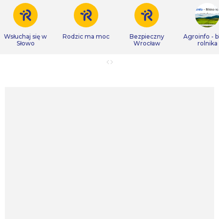
Wsłuchaj się w
Rodzic ma moc
Bezpieczny
Agroinfo - b
Słowo
Wrocław
rolnika