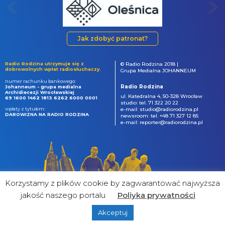
Jak zdobyć patronat?
Radio Rodzina utrzymuje się z
© Radio Rodzina 2018 |
dobrowolnych wpłat radiosłuchaczy.
Grupa Medialna JOHANNEUM
numer rachunku bankowego:
Radio Rodzina
Johanneum - grupa medialna
Archidiecezji Wrocławskiej
ul. Katedralna 4, 50-328 Wrocław
69 1600 1462 1813 6262 6000 0001
studio: tel. 71 322 20 22
wpłaty z tytułem:
e-mail: studio@radiorodzina.pl
DAROWIZNA NA RADIO RODZINA
newsroom: tel. +48 71 327 12 85
e-mail: reporter@radiorodzina.pl
Korzystamy z plików cookie by zagwarantować najwyższa
jakość naszego portalu
Poliyka prywatności
Akceptuj
powered by
&