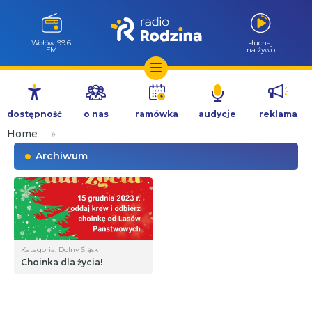
Wołów 99.6
słuchaj
FM
na żywo
Przejdź
do
dostępność
o nas
ramówka
audycje
reklama
treści
Home
»
Archiwum
Kategoria: Dolny Śląsk
Choinka dla życia!