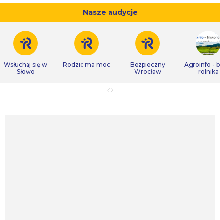
Nasze audycje
Wsłuchaj się w
Rodzic ma moc
Bezpieczny
Agroinfo - b
Słowo
Wrocław
rolnika