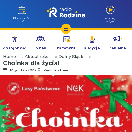
Wołów 99.6
słuchaj
FM
na żywo
Przejdź
do
dostępność
o nas
ramówka
audycje
reklama
treści
Home
»
Aktualności
»
Dolny Śląsk
»
Choinka dla życia!
12 grudnia 2023
Radio Rodzina