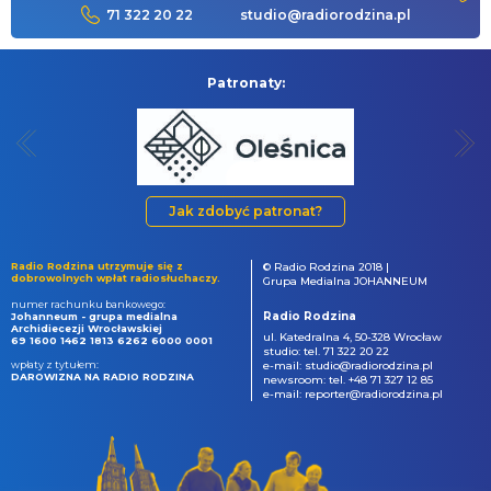
71 322 20 22
studio@radiorodzina.pl
Patronaty:
Jak zdobyć patronat?
Radio Rodzina utrzymuje się z
© Radio Rodzina 2018 |
dobrowolnych wpłat radiosłuchaczy.
Grupa Medialna JOHANNEUM
numer rachunku bankowego:
Radio Rodzina
Johanneum - grupa medialna
Archidiecezji Wrocławskiej
ul. Katedralna 4, 50-328 Wrocław
69 1600 1462 1813 6262 6000 0001
studio: tel. 71 322 20 22
wpłaty z tytułem:
e-mail: studio@radiorodzina.pl
DAROWIZNA NA RADIO RODZINA
newsroom: tel. +48 71 327 12 85
e-mail: reporter@radiorodzina.pl