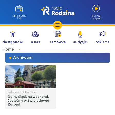
Milicz 88.5
słuchaj
FM
na żywo
Przejdź
do
dostępność
o nas
ramówka
audycje
reklama
treści
Home
»
Archiwum
Kategoria: Dolny Śląsk
Dolny Śląsk na weekend.
Jesteśmy w Świeradowie-
Zdroju!