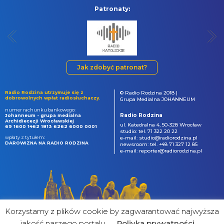
Patronaty:
Jak zdobyć patronat?
Radio Rodzina utrzymuje się z
© Radio Rodzina 2018 |
dobrowolnych wpłat radiosłuchaczy.
Grupa Medialna JOHANNEUM
numer rachunku bankowego:
Radio Rodzina
Johanneum - grupa medialna
Archidiecezji Wrocławskiej
ul. Katedralna 4, 50-328 Wrocław
69 1600 1462 1813 6262 6000 0001
studio: tel. 71 322 20 22
wpłaty z tytułem:
e-mail: studio@radiorodzina.pl
DAROWIZNA NA RADIO RODZINA
newsroom: tel. +48 71 327 12 85
e-mail: reporter@radiorodzina.pl
Korzystamy z plików cookie by zagwarantować najwyższa
jakość naszego portalu
Poliyka prywatności