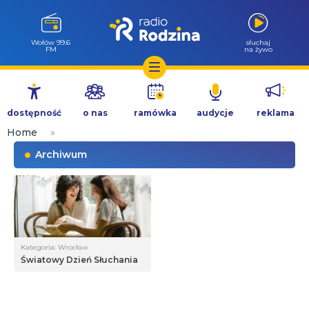
Wołów 99.6
słuchaj
FM
na żywo
Przejdź
do
dostępność
o nas
ramówka
audycje
reklama
treści
Home
»
Archiwum
Kategoria: Wrocław
Światowy Dzień Słuchania