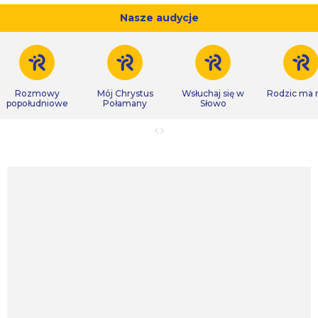
Nasze audycje
Rozmowy
Mój Chrystus
Wsłuchaj się w
Rodzic ma
popołudniowe
Połamany
Słowo