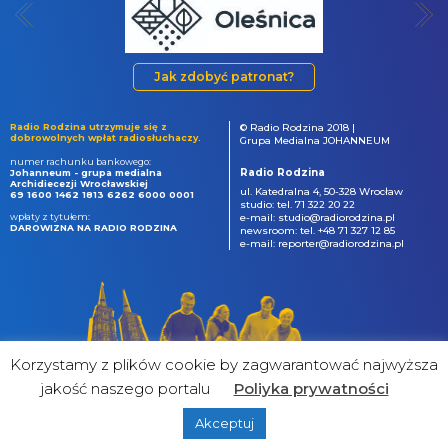
Jak zdobyć patronat?
Radio Rodzina utrzymuje się z
© Radio Rodzina 2018 |
dobrowolnych wpłat radiosłuchaczy.
Grupa Medialna JOHANNEUM
numer rachunku bankowego:
Radio Rodzina
Johanneum - grupa medialna
Archidiecezji Wrocławskiej
ul. Katedralna 4, 50-328 Wrocław
69 1600 1462 1813 6262 6000 0001
studio: tel. 71 322 20 22
wpłaty z tytułem:
e-mail: studio@radiorodzina.pl
DAROWIZNA NA RADIO RODZINA
newsroom: tel. +48 71 327 12 85
e-mail: reporter@radiorodzina.pl
Korzystamy z plików cookie by zagwarantować najwyższa
jakość naszego portalu
Poliyka prywatności
Akceptuj
powered by
&