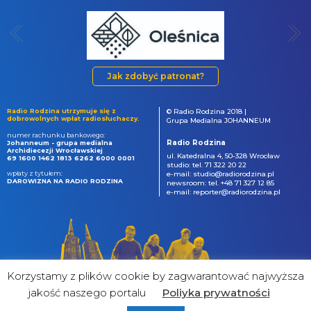
Jak zdobyć patronat?
Radio Rodzina utrzymuje się z
© Radio Rodzina 2018 |
dobrowolnych wpłat radiosłuchaczy.
Grupa Medialna JOHANNEUM
numer rachunku bankowego:
Radio Rodzina
Johanneum - grupa medialna
Archidiecezji Wrocławskiej
ul. Katedralna 4, 50-328 Wrocław
69 1600 1462 1813 6262 6000 0001
studio: tel. 71 322 20 22
wpłaty z tytułem:
e-mail: studio@radiorodzina.pl
DAROWIZNA NA RADIO RODZINA
newsroom: tel. +48 71 327 12 85
e-mail: reporter@radiorodzina.pl
Korzystamy z plików cookie by zagwarantować najwyższa
jakość naszego portalu
Poliyka prywatności