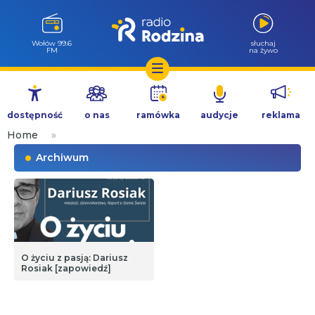
Wołów 99.6
słuchaj
FM
na żywo
Przejdź
do
dostępność
o nas
ramówka
audycje
reklama
treści
Home
»
Archiwum
O życiu z pasją: Dariusz
Rosiak [zapowiedź]