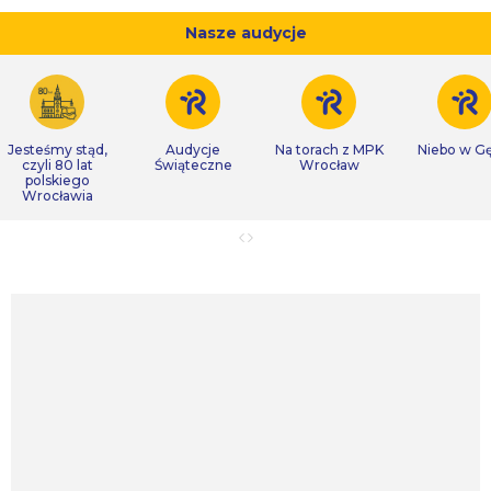
Nasze audycje
Jesteśmy stąd,
Audycje
Na torach z MPK
Niebo w Gę
czyli 80 lat
Świąteczne
Wrocław
polskiego
Wrocławia