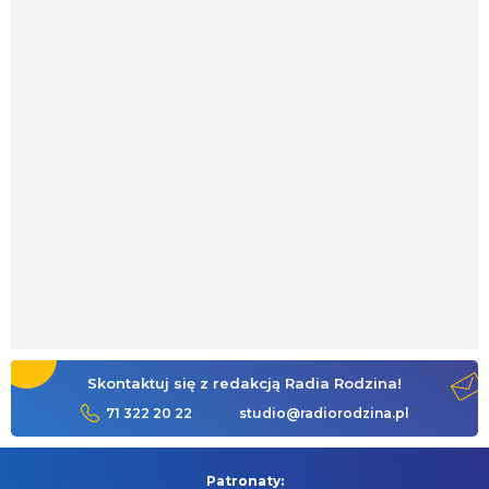
Skontaktuj się z redakcją Radia Rodzina!
71 322 20 22
studio@radiorodzina.pl
Patronaty: