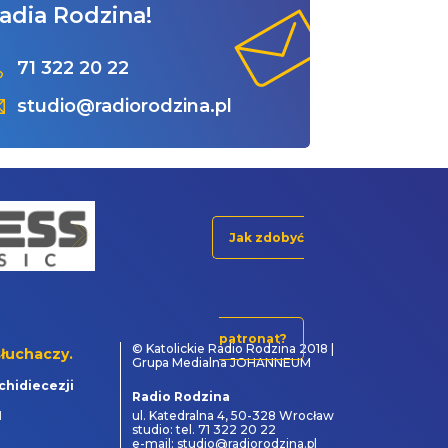
adia Rodzina!
71 322 20 22
studio@radiorodzina.pl
Jak zdobyć
patronat?
© Katolickie Radio Rodzina 2018 |
łuchaczy.
Grupa Medialna JOHANNEUM
chidiecezji
Radio Rodzina
1
ul. Katedralna 4, 50-328 Wrocław
studio: tel. 71 322 20 22
e-mail: studio@radiorodzina.pl