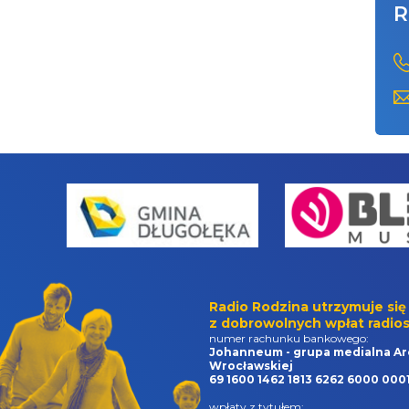
R
Radio Rodzina utrzymuje się
z dobrowolnych wpłat radios
numer rachunku bankowego:
Johanneum - grupa medialna Ar
Wrocławskiej
69 1600 1462 1813 6262 6000 000
wpłaty z tytułem: