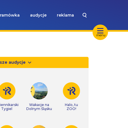
ramówka
audycje
reklama
menu
sze audycje
iennikarski
Wakacje na
Halo, tu
Tygiel
Dolnym Śląsku
ZOO!