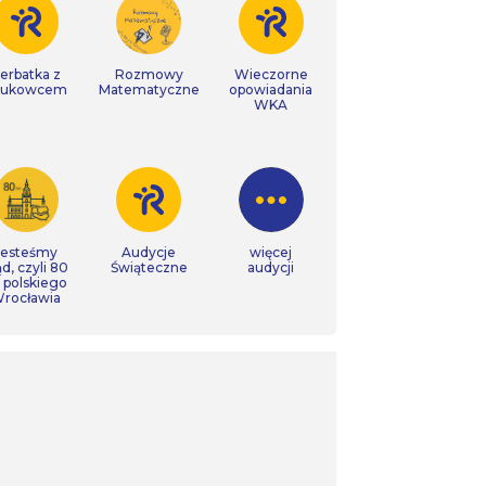
erbatka z
Rozmowy
Wieczorne
aukowcem
Matematyczne
opowiadania
WKA
Jesteśmy
Audycje
więcej
ąd, czyli 80
Świąteczne
audycji
t polskiego
rocławia