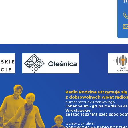
R
Radio Rodzina utrzymuje się
z dobrowolnych wpłat radios
numer rachunku bankowego:
Johanneum - grupa medialna Ar
Wrocławskiej
69 1600 1462 1813 6262 6000 000
wpłaty z tytułem:
DAROWIZNA NA RADIO RODZINA