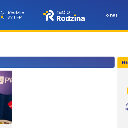
Kłodzko
o nas
97.1 FM
Na
W
o