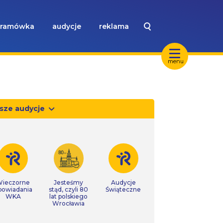
ramówka
audycje
reklama
menu
sze audycje
ieczorne
Jesteśmy
Audycje
powiadania
stąd, czyli 80
Świąteczne
WKA
lat polskiego
Wrocławia