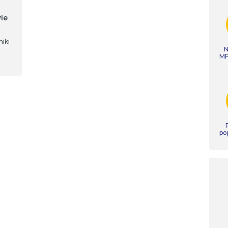
ie
iki
N
MP
po