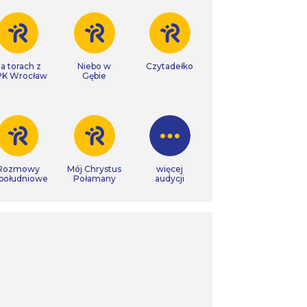
a torach z
Niebo w
Czytadełko
K Wrocław
Gębie
Rozmowy
Mój Chrystus
więcej
południowe
Połamany
audycji