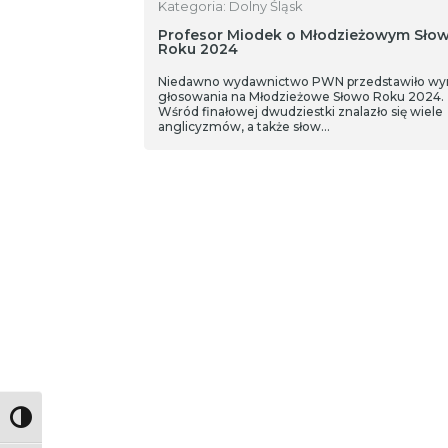
Kategoria: Dolny Śląsk
Profesor Miodek o Młodzieżowym Słow
Roku 2024
Niedawno wydawnictwo PWN przedstawiło wyn
głosowania na Młodzieżowe Słowo Roku 2024.
Wśród finałowej dwudziestki znalazło się wiele
anglicyzmów, a także słow…
Toggle High Contrast