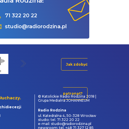
adia Rodzina!
71 322 20 22
studio@radiorodzina.pl
Jak zdobyć
patronat?
© Katolickie Radio Rodzina 2018 |
łuchaczy.
Grupa Medialna JOHANNEUM
chidiecezji
Radio Rodzina
1
ul. Katedralna 4, 50-328 Wrocław
studio: tel. 71 322 20 22
e-mail: studio@radiorodzina.pl
newsroom: tel. +48 71 327 12 85