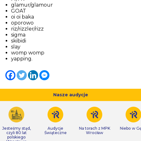
glamur/glamour
GOAT
oi oi baka
oporowo
riz/rizzler/rizz
sigma
skibidi
slay
womp womp
yapping.
Nasze audycje
Jesteśmy stąd,
Audycje
Na torach z MPK
Niebo w Gę
czyli 80 lat
Świąteczne
Wrocław
polskiego