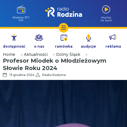
Wołów 99.6
słuchaj
FM
na żywo
Przejdź
do
dostępność
o nas
ramówka
audycje
reklama
treści
Home
»
Aktualności
»
Dolny Śląsk
»
Profesor Miodek o Młodzieżowym
Słowie Roku 2024
13 grudnia 2024
Radio Rodzina