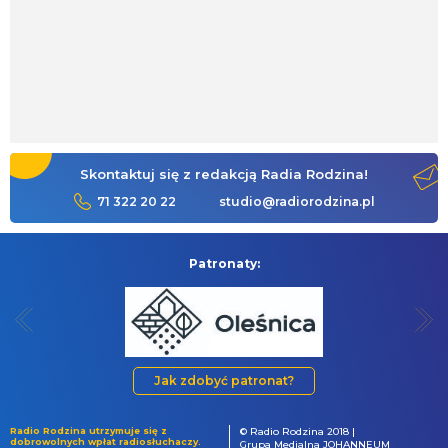
Skontaktuj się z redakcją Radia Rodzina!
71 322 20 22
studio@radiorodzina.pl
Patronaty:
Jak zdobyć patronat?
Radio Rodzina utrzymuje się z
© Radio Rodzina 2018 |
dobrowolnych wpłat radiosłuchaczy.
Grupa Medialna JOHANNEUM