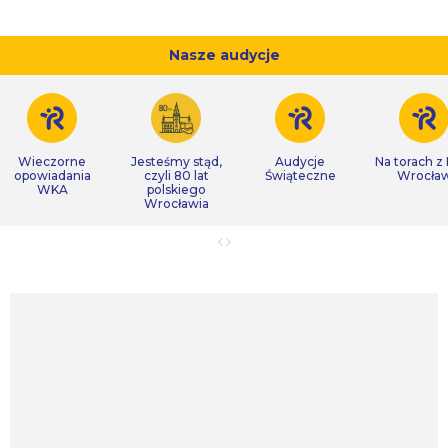
Nasze audycje
Wieczorne
Jesteśmy stąd,
Audycje
Na torach z
opowiadania
czyli 80 lat
Świąteczne
Wrocła
WKA
polskiego
Wrocławia