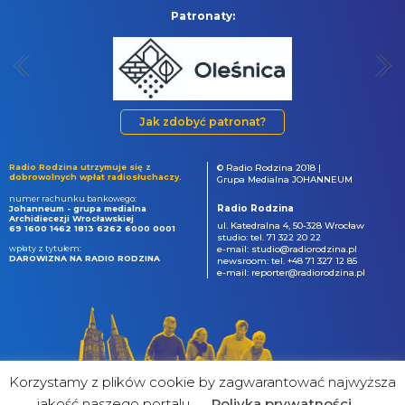
Patronaty:
Jak zdobyć patronat?
Radio Rodzina utrzymuje się z
© Radio Rodzina 2018 |
dobrowolnych wpłat radiosłuchaczy.
Grupa Medialna JOHANNEUM
numer rachunku bankowego:
Radio Rodzina
Johanneum - grupa medialna
Archidiecezji Wrocławskiej
ul. Katedralna 4, 50-328 Wrocław
69 1600 1462 1813 6262 6000 0001
studio: tel. 71 322 20 22
wpłaty z tytułem:
e-mail: studio@radiorodzina.pl
DAROWIZNA NA RADIO RODZINA
newsroom: tel. +48 71 327 12 85
e-mail: reporter@radiorodzina.pl
Korzystamy z plików cookie by zagwarantować najwyższa
jakość naszego portalu
Poliyka prywatności