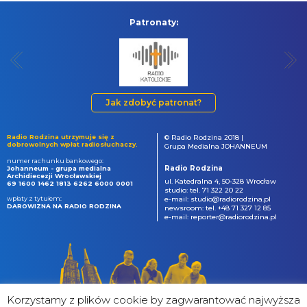
Patronaty:
Jak zdobyć patronat?
Radio Rodzina utrzymuje się z
© Radio Rodzina 2018 |
dobrowolnych wpłat radiosłuchaczy.
Grupa Medialna JOHANNEUM
numer rachunku bankowego:
Radio Rodzina
Johanneum - grupa medialna
Archidiecezji Wrocławskiej
ul. Katedralna 4, 50-328 Wrocław
69 1600 1462 1813 6262 6000 0001
studio: tel. 71 322 20 22
wpłaty z tytułem:
e-mail: studio@radiorodzina.pl
DAROWIZNA NA RADIO RODZINA
newsroom: tel. +48 71 327 12 85
e-mail: reporter@radiorodzina.pl
Korzystamy z plików cookie by zagwarantować najwyższa