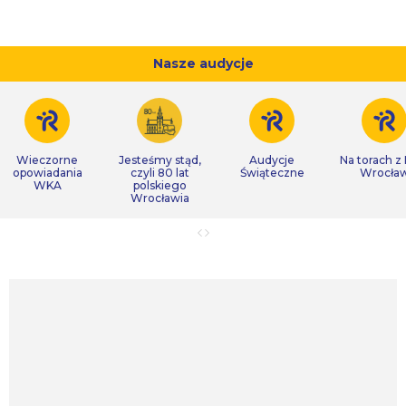
Nasze audycje
Wieczorne
Jesteśmy stąd,
Audycje
Na torach z
opowiadania
czyli 80 lat
Świąteczne
Wrocła
WKA
polskiego
Wrocławia