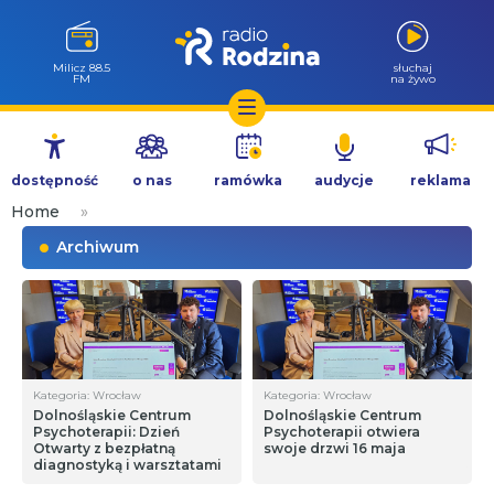
Milicz 88.5
słuchaj
FM
na żywo
Przejdź
do
dostępność
o nas
ramówka
audycje
reklama
treści
Home
»
Archiwum
Kategoria: Wrocław
Kategoria: Wrocław
Dolnośląskie Centrum
Dolnośląskie Centrum
Psychoterapii: Dzień
Psychoterapii otwiera
Otwarty z bezpłatną
swoje drzwi 16 maja
diagnostyką i warsztatami