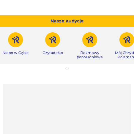
Nasze audycje
Niebo w Gębie
Czytadełko
Rozmowy
Mój Chrys
popołudniowe
Połaman