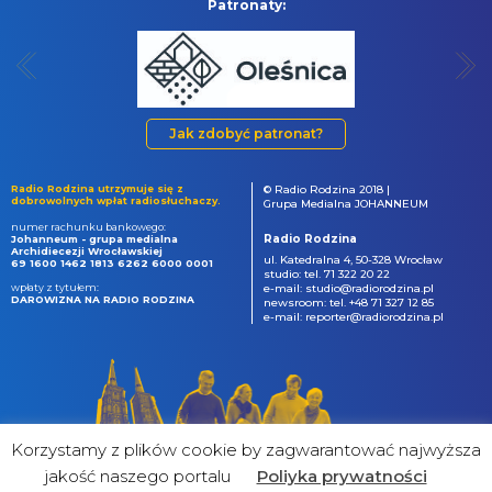
Patronaty:
Jak zdobyć patronat?
Radio Rodzina utrzymuje się z
© Radio Rodzina 2018 |
dobrowolnych wpłat radiosłuchaczy.
Grupa Medialna JOHANNEUM
numer rachunku bankowego:
Radio Rodzina
Johanneum - grupa medialna
Archidiecezji Wrocławskiej
ul. Katedralna 4, 50-328 Wrocław
69 1600 1462 1813 6262 6000 0001
studio: tel. 71 322 20 22
wpłaty z tytułem:
e-mail: studio@radiorodzina.pl
DAROWIZNA NA RADIO RODZINA
newsroom: tel. +48 71 327 12 85
e-mail: reporter@radiorodzina.pl
Korzystamy z plików cookie by zagwarantować najwyższa
jakość naszego portalu
Poliyka prywatności