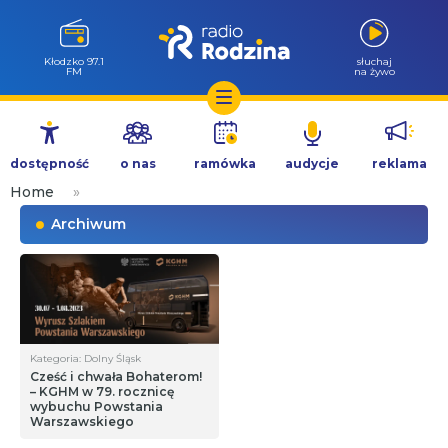
Wołów 99.6
słuchaj
FM
na żywo
Przejdź
do
dostępność
o nas
ramówka
audycje
reklama
treści
Home
»
Archiwum
Kategoria: Dolny Śląsk
Cześć i chwała Bohaterom!
– KGHM w 79. rocznicę
wybuchu Powstania
Warszawskiego