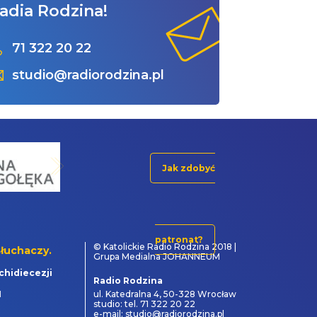
adia Rodzina!
71 322 20 22
studio@radiorodzina.pl
Jak zdobyć
patronat?
© Katolickie Radio Rodzina 2018 |
łuchaczy.
Grupa Medialna JOHANNEUM
chidiecezji
Radio Rodzina
1
ul. Katedralna 4, 50-328 Wrocław
studio: tel. 71 322 20 22
e-mail: studio@radiorodzina.pl