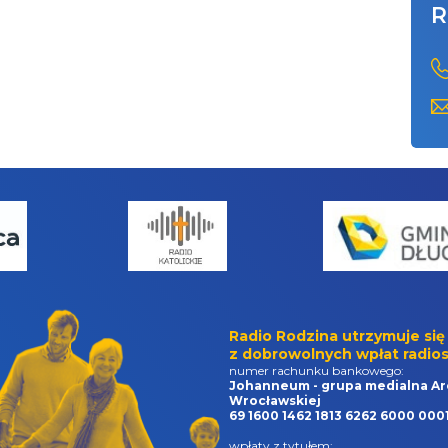
R
Radio Rodzina utrzymuje się
z dobrowolnych wpłat radios
numer rachunku bankowego:
Johanneum - grupa medialna Ar
Wrocławskiej
69 1600 1462 1813 6262 6000 000
wpłaty z tytułem: