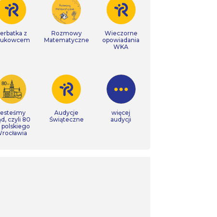
erbatka z
Rozmowy
Wieczorne
aukowcem
Matematyczne
opowiadania
WKA
Jesteśmy
Audycje
więcej
ąd, czyli 80
Świąteczne
audycji
t polskiego
rocławia