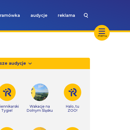
ramówka
audycje
reklama
menu
sze audycje
iennikarski
Wakacje na
Halo, tu
Tygiel
Dolnym Śląsku
ZOO!