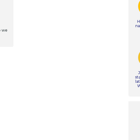
H
n
o we
st
la
W