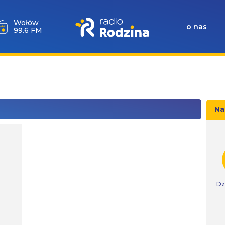
Wołów
o nas
99.6 FM
Na
Dz