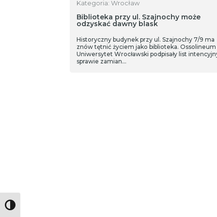
Kategoria: Wrocław
Biblioteka przy ul. Szajnochy może
odzyskać dawny blask
Historyczny budynek przy ul. Szajnochy 7/9 ma
znów tętnić życiem jako biblioteka. Ossolineum 
Uniwersytet Wrocławski podpisały list intencyjn
sprawie zamian…
Toggle High Contrast