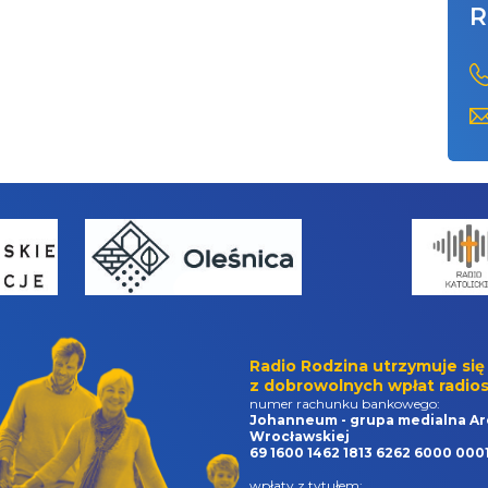
R
Radio Rodzina utrzymuje się
z dobrowolnych wpłat radios
numer rachunku bankowego:
Johanneum - grupa medialna Ar
Wrocławskiej
69 1600 1462 1813 6262 6000 000
wpłaty z tytułem: