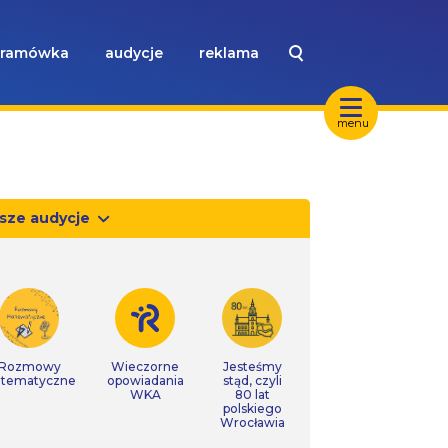
ramówka
audycje
reklama
menu
sze audycje
Rozmowy
Wieczorne
Jesteśmy
tematyczne
opowiadania
stąd, czyli
WKA
80 lat
polskiego
Wrocławia