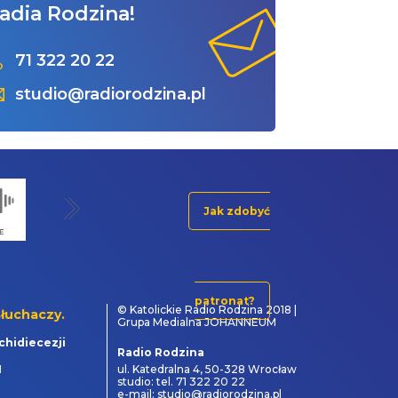
adia Rodzina!
71 322 20 22
studio@radiorodzina.pl
Jak zdobyć
patronat?
© Katolickie Radio Rodzina 2018 |
łuchaczy.
Grupa Medialna JOHANNEUM
chidiecezji
Radio Rodzina
1
ul. Katedralna 4, 50-328 Wrocław
studio: tel. 71 322 20 22
e-mail: studio@radiorodzina.pl