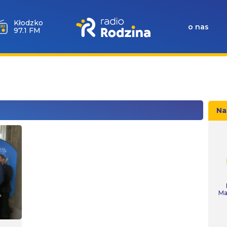
Kłodzko
o nas
97.1 FM
Na
Ma