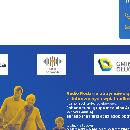
R
Radio Rodzina utrzymuje się
z dobrowolnych wpłat radios
numer rachunku bankowego:
Johanneum - grupa medialna Ar
Wrocławskiej
69 1600 1462 1813 6262 6000 000
wpłaty z tytułem:
DAROWIZNA NA RADIO RODZINA