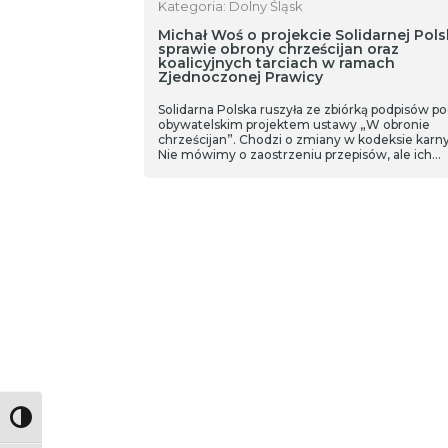
Kategoria: Dolny Śląsk
Michał Woś o projekcie Solidarnej Pols
sprawie obrony chrześcijan oraz
koalicyjnych tarciach w ramach
Zjednoczonej Prawicy
Solidarna Polska ruszyła ze zbiórką podpisów p
obywatelskim projektem ustawy „W obronie
chrześcijan”. Chodzi o zmiany w kodeksie karn
Nie mówimy o zaostrzeniu przepisów, ale ich
doprecyzowaniu – mówił na antenie Radia Dox
Michał Woś, wiceminister sprawiedliwości, polit
Solidarnej Polski.
Toggle High Contrast