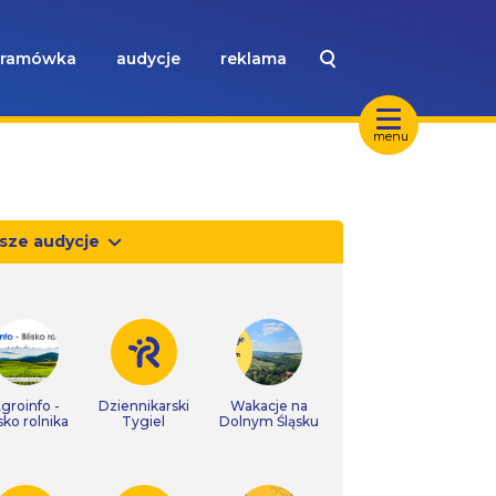
ramówka
audycje
reklama
menu
sze audycje
groinfo -
Dziennikarski
Wakacje na
isko rolnika
Tygiel
Dolnym Śląsku