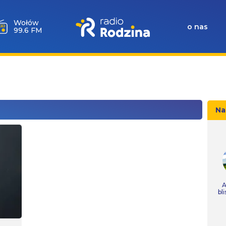
Wołów
o nas
99.6 FM
Na
A
bl