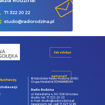
adia Rodzina!
71 322 20 22
studio@radiorodzina.pl
Jak zdobyć
patronat?
© Katolickie Radio Rodzina 2018 |
łuchaczy.
Grupa Medialna JOHANNEUM
chidiecezji
Radio Rodzina
1
ul. Katedralna 4, 50-328 Wrocław
studio: tel. 71 322 20 22
e-mail: studio@radiorodzina.pl
newsroom: tel. +48 71 327 12 85