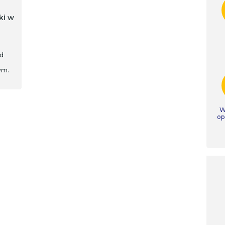
ki w
od
ym.
a
yk
W
op