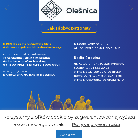
Jak zdobyć patronat?
Radio Rodzina utrzymuje się z
© Radio Rodzina 2018 |
dobrowolnych wpłat radiosłuchaczy.
Grupa Medialna JOHANNEUM
numer rachunku bankowego:
Radio Rodzina
Johanneum - grupa medialna
Archidiecezji Wrocławskiej
ul. Katedralna 4, 50-328 Wrocław
69 1600 1462 1813 6262 6000 0001
studio: tel. 71 322 20 22
wpłaty z tytułem:
e-mail: studio@radiorodzina.pl
DAROWIZNA NA RADIO RODZINA
newsroom: tel. +48 71 327 12 85
e-mail: reporter@radiorodzina.pl
Korzystamy z plików cookie by zagwarantować najwyższa
jakość naszego portalu
Poliyka prywatności
Akceptuj
powered by
&