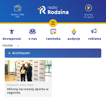
Wołów 99.6
słuchaj
FM
na żywo
Przejdź
do
dostępność
o nas
ramówka
audycje
reklama
treści
Home
»
Archiwum
Kategoria: Dolny Śląsk
Miliony na rozwój sportu w
regionie