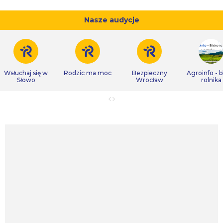
Nasze audycje
Wsłuchaj się w
Rodzic ma moc
Bezpieczny
Agroinfo - b
Słowo
Wrocław
rolnika