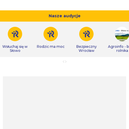
Nasze audycje
Wsłuchaj się w
Rodzic ma moc
Bezpieczny
Agroinfo - b
Słowo
Wrocław
rolnika