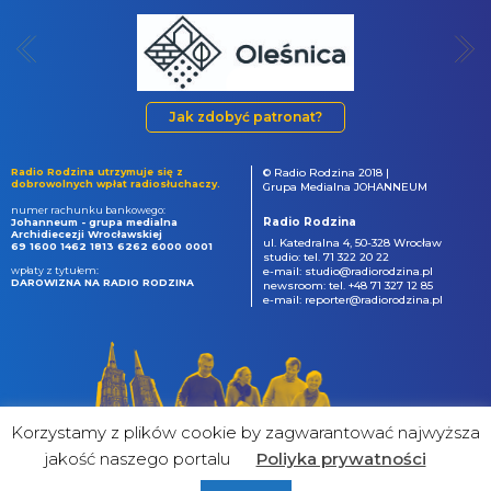
Jak zdobyć patronat?
Radio Rodzina utrzymuje się z
© Radio Rodzina 2018 |
dobrowolnych wpłat radiosłuchaczy.
Grupa Medialna JOHANNEUM
numer rachunku bankowego:
Radio Rodzina
Johanneum - grupa medialna
Archidiecezji Wrocławskiej
ul. Katedralna 4, 50-328 Wrocław
69 1600 1462 1813 6262 6000 0001
studio: tel. 71 322 20 22
wpłaty z tytułem:
e-mail: studio@radiorodzina.pl
DAROWIZNA NA RADIO RODZINA
newsroom: tel. +48 71 327 12 85
e-mail: reporter@radiorodzina.pl
Korzystamy z plików cookie by zagwarantować najwyższa
jakość naszego portalu
Poliyka prywatności