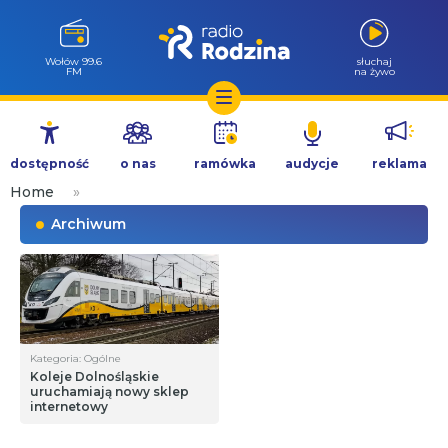
Wołów 99.6
słuchaj
FM
na żywo
Przejdź
do
dostępność
o nas
ramówka
audycje
reklama
treści
Home
»
Archiwum
Kategoria: Ogólne
Koleje Dolnośląskie
uruchamiają nowy sklep
internetowy