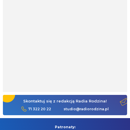
Skontaktuj się z redakcją Radia Rodzina!
71 322 20 22
studio@radiorodzina.pl
Patronaty: