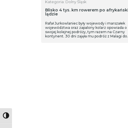
Kategoria: Dolny Śląsk
Blisko 4 tys. km rowerem po afrykańsk
lądzie
Rafał Jurkowlaniec były wojewody i marszałek
województwa oraz zapalony kolarz opowiada o
swojej kolejnej podróży, tym razem na Czarny
kontynent. 30 dni zajęła mu podróż z Malagi do
Bandżulu. Oprócz Hiszpanii był w Gibraltarze,
Maroku, Saharze Zachodniej, Mauretanii, Senega
Gambii. Spał czasami w miejscach komfortowyc
czasami egzotycznych albo na podłodze składz
przy stacji benzynowej.
Toggle High Contrast