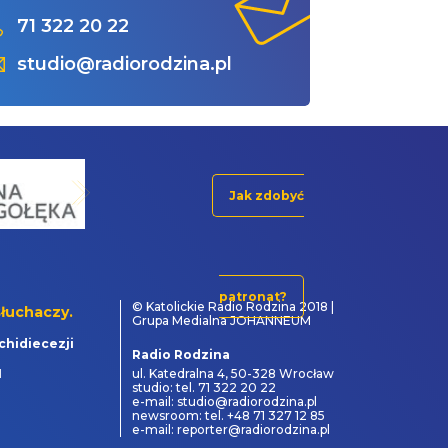
71 322 20 22
studio@radiorodzina.pl
Jak zdobyć
patronat?
© Katolickie Radio Rodzina 2018 |
łuchaczy.
Grupa Medialna JOHANNEUM
chidiecezji
Radio Rodzina
1
ul. Katedralna 4, 50-328 Wrocław
studio: tel. 71 322 20 22
e-mail: studio@radiorodzina.pl
newsroom: tel. +48 71 327 12 85
e-mail: reporter@radiorodzina.pl