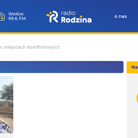
Wołów
o nas
99.6 FM
 w miejscach komfortowych
Na