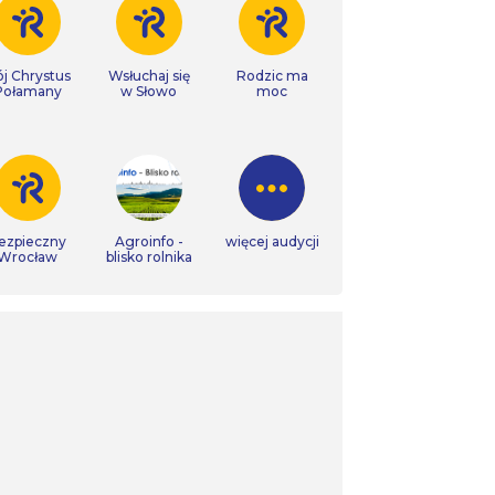
j Chrystus
Wsłuchaj się
Rodzic ma
Połamany
w Słowo
moc
ezpieczny
Agroinfo -
więcej audycji
Wrocław
blisko rolnika