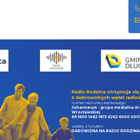
Radio Rodzina utrzymuje się
z dobrowolnych wpłat radios
numer rachunku bankowego:
Johanneum - grupa medialna Ar
Wrocławskiej
69 1600 1462 1813 6262 6000 000
wpłaty z tytułem:
DAROWIZNA NA RADIO RODZINA