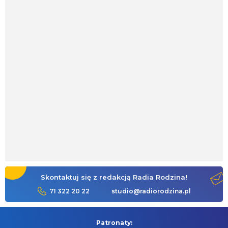
Skontaktuj się z redakcją Radia Rodzina!
71 322 20 22
studio@radiorodzina.pl
Patronaty: