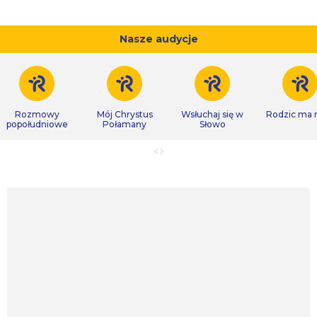
Nasze audycje
Rozmowy
Mój Chrystus
Wsłuchaj się w
Rodzic ma
popołudniowe
Połamany
Słowo