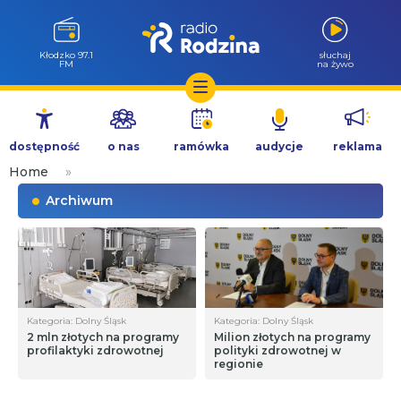
Wołów 99.6
słuchaj
FM
na żywo
Przejdź
do
dostępność
o nas
ramówka
audycje
reklama
treści
Home
»
Archiwum
Kategoria: Dolny Śląsk
Kategoria: Dolny Śląsk
2 mln złotych na programy
Milion złotych na programy
profilaktyki zdrowotnej
polityki zdrowotnej w
regionie