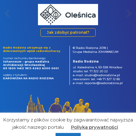
Jak zdobyć patronat?
Radio Rodzina utrzymuje się z
© Radio Rodzina 2018 |
dobrowolnych wpłat radiosłuchaczy.
Grupa Medialna JOHANNEUM
numer rachunku bankowego:
Radio Rodzina
Johanneum - grupa medialna
Archidiecezji Wrocławskiej
ul. Katedralna 4, 50-328 Wrocław
69 1600 1462 1813 6262 6000 0001
studio: tel. 71 322 20 22
wpłaty z tytułem:
e-mail: studio@radiorodzina.pl
DAROWIZNA NA RADIO RODZINA
newsroom: tel. +48 71 327 12 85
e-mail: reporter@radiorodzina.pl
Korzystamy z plików cookie by zagwarantować najwyższa
jakość naszego portalu
Poliyka prywatności