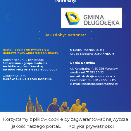
Patronaty:
Jak zdobyć patronat?
Radio Rodzina utrzymuje się z
© Radio Rodzina 2018 |
dobrowolnych wpłat radiosłuchaczy.
Grupa Medialna JOHANNEUM
numer rachunku bankowego:
Radio Rodzina
Johanneum - grupa medialna
Archidiecezji Wrocławskiej
ul. Katedralna 4, 50-328 Wrocław
69 1600 1462 1813 6262 6000 0001
studio: tel. 71 322 20 22
wpłaty z tytułem:
e-mail: studio@radiorodzina.pl
DAROWIZNA NA RADIO RODZINA
newsroom: tel. +48 71 327 12 85
e-mail: reporter@radiorodzina.pl
Korzystamy z plików cookie by zagwarantować najwyższa
jakość naszego portalu
Poliyka prywatności