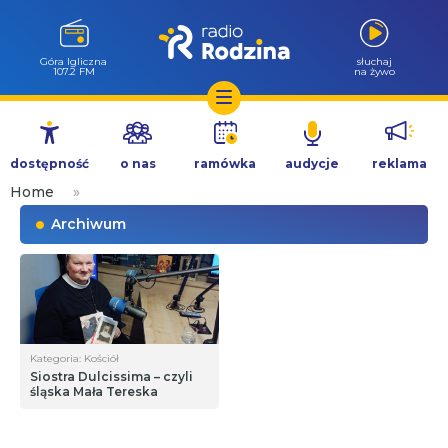
Góra Igliczna
słuchaj
107.2 FM
na żywo
Przejdź
do
dostępność
o nas
ramówka
audycje
reklama
treści
Home
»
Archiwum
Kategoria: Kościół
Siostra Dulcissima – czyli
śląska Mała Tereska