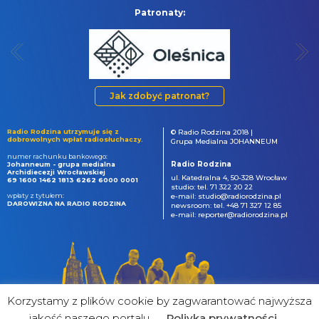
Patronaty:
Jak zdobyć patronat?
Radio Rodzina utrzymuje się z
© Radio Rodzina 2018 |
dobrowolnych wpłat radiosłuchaczy.
Grupa Medialna JOHANNEUM
numer rachunku bankowego:
Radio Rodzina
Johanneum - grupa medialna
Archidiecezji Wrocławskiej
ul. Katedralna 4, 50-328 Wrocław
69 1600 1462 1813 6262 6000 0001
studio: tel. 71 322 20 22
wpłaty z tytułem:
e-mail: studio@radiorodzina.pl
DAROWIZNA NA RADIO RODZINA
newsroom: tel. +48 71 327 12 85
e-mail: reporter@radiorodzina.pl
Korzystamy z plików cookie by zagwarantować najwyższa
jakość naszego portalu
Poliyka prywatności