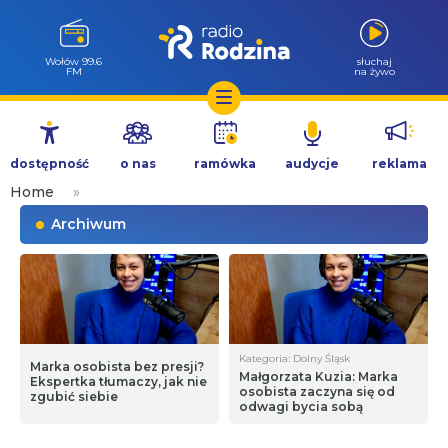
Wołów 99.6
słuchaj
FM
na żywo
Przejdź
do
dostępność
o nas
ramówka
audycje
reklama
treści
Home
»
Archiwum
Kategoria: Dolny Śląsk
Marka osobista bez presji?
Małgorzata Kuzia: Marka
Ekspertka tłumaczy, jak nie
osobista zaczyna się od
zgubić siebie
odwagi bycia sobą