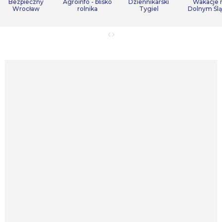
Bezpieczny
Agroinfo - blisko
Dziennikarski
Wakacje 
Wrocław
rolnika
Tygiel
Dolnym Śl