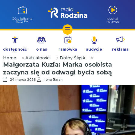
Góra Igliczna
słuchaj
107.2 FM
na żywo
Przejdź
do
dostępność
o nas
ramówka
audycje
reklama
treści
Home
»
Aktualności
»
Dolny Śląsk
»
Małgorzata Kuzia: Marka osobista
zaczyna się od odwagi bycia sobą
24 marca 2026
Ilona Baran