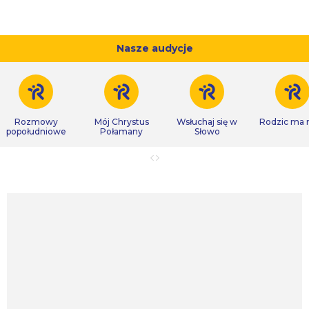
Nasze audycje
Rozmowy
Mój Chrystus
Wsłuchaj się w
Rodzic ma
popołudniowe
Połamany
Słowo