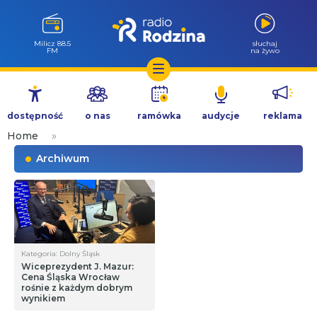
Milicz 88.5
słuchaj
FM
na żywo
Przejdź
do
dostępność
o nas
ramówka
audycje
reklama
treści
Home
»
Archiwum
Kategoria: Dolny Śląsk
Wiceprezydent J. Mazur:
Cena Śląska Wrocław
rośnie z każdym dobrym
wynikiem