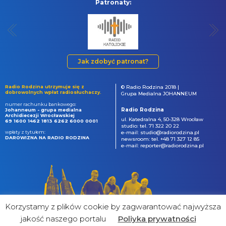
Patronaty:
Jak zdobyć patronat?
Radio Rodzina utrzymuje się z
© Radio Rodzina 2018 |
dobrowolnych wpłat radiosłuchaczy.
Grupa Medialna JOHANNEUM
numer rachunku bankowego:
Radio Rodzina
Johanneum - grupa medialna
Archidiecezji Wrocławskiej
ul. Katedralna 4, 50-328 Wrocław
69 1600 1462 1813 6262 6000 0001
studio: tel. 71 322 20 22
wpłaty z tytułem:
e-mail: studio@radiorodzina.pl
DAROWIZNA NA RADIO RODZINA
newsroom: tel. +48 71 327 12 85
e-mail: reporter@radiorodzina.pl
Korzystamy z plików cookie by zagwarantować najwyższa
jakość naszego portalu
Poliyka prywatności