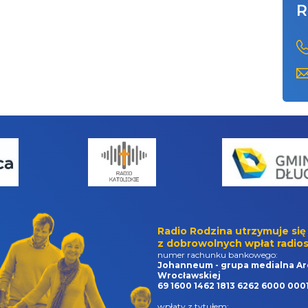
R
Radio Rodzina utrzymuje się
z dobrowolnych wpłat radios
numer rachunku bankowego:
Johanneum - grupa medialna Ar
Wrocławskiej
69 1600 1462 1813 6262 6000 000
wpłaty z tytułem: