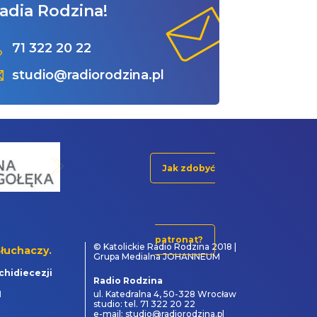
adia Rodzina!
71 322 20 22
studio@radiorodzina.pl
Jak zdobyć
patronat?
© Katolickie Radio Rodzina 2018 |
łuchaczy.
Grupa Medialna JOHANNEUM
chidiecezji
Radio Rodzina
1
ul. Katedralna 4, 50-328 Wrocław
studio: tel. 71 322 20 22
e-mail: studio@radiorodzina.pl