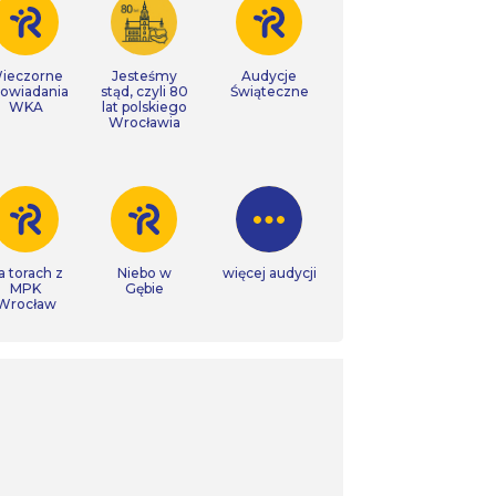
ieczorne
Jesteśmy
Audycje
owiadania
stąd, czyli 80
Świąteczne
WKA
lat polskiego
Wrocławia
a torach z
Niebo w
więcej audycji
MPK
Gębie
Wrocław