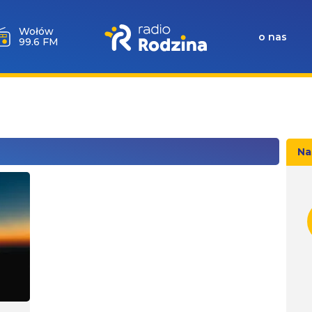
Wołów
o nas
99.6 FM
Na