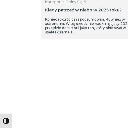
Kategoria: Dolny Śląsk
Kiedy patrzeć w niebo w 2025 roku?
Koniec roku to czas podsumowań. Również w
astronomii. W tej dziedzinie nauki mijający 202
przejdzie do historii jako ten, który obfitował w
spektakularne z…
Toggle High Contrast