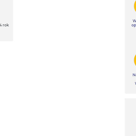
W
4 rok
op
N