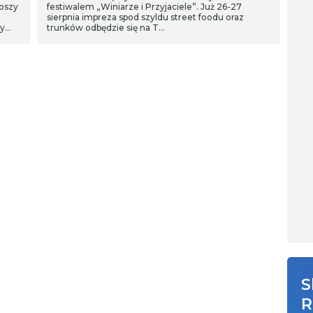
oszy
festiwalem „Winiarze i Przyjaciele”. Już 26-27
sierpnia impreza spod szyldu street foodu oraz
zy
trunków odbędzie się na T…
S
R