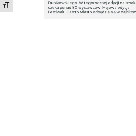
Dunikowskiego. W tegorocznej edycji na smak
Toggle Font size
czeka ponad 80 wystawców. Majowa edycja
Festiwalu Gastro Miasto odbędzie się w najbliżs
weekend (24-26).