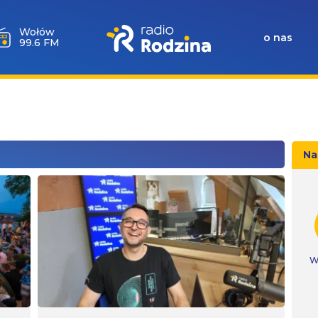
Wołów
o nas
99.6 FM
Na
W