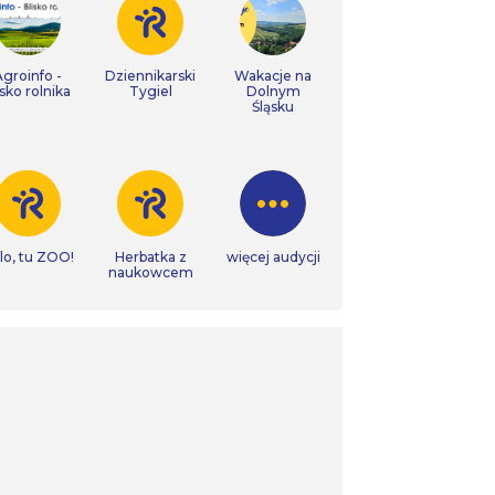
Agroinfo -
Dziennikarski
Wakacje na
isko rolnika
Tygiel
Dolnym
Śląsku
lo, tu ZOO!
Herbatka z
więcej audycji
naukowcem