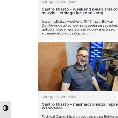
Kategoria: Wrocław
Gastro Miasto – weekend pełen smakó
muzyki i letniego luzu nad Odrą
Już w najbliższy weekend, 15–17 maja, Bulwar
Dunikowskiego ponownie wypełni się zapache
grillowanego mięsa, świeżo wypiekanej pizzy,
koreańskiego kurczaka, can…
Kategoria: Wrocław
Gastro Miasto – najsmaczniejsza impre
Wrocławia
Toggle High Contrast
Festiwal Gastro Miasto odbędzie się na Bulwarz