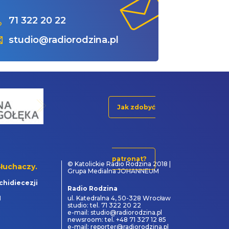
71 322 20 22
studio@radiorodzina.pl
Jak zdobyć
patronat?
© Katolickie Radio Rodzina 2018 |
łuchaczy.
Grupa Medialna JOHANNEUM
chidiecezji
Radio Rodzina
1
ul. Katedralna 4, 50-328 Wrocław
studio: tel. 71 322 20 22
e-mail: studio@radiorodzina.pl
newsroom: tel. +48 71 327 12 85
e-mail: reporter@radiorodzina.pl