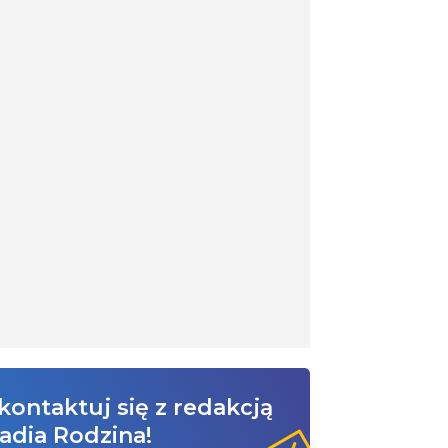
kontaktuj się z redakcją
adia Rodzina!