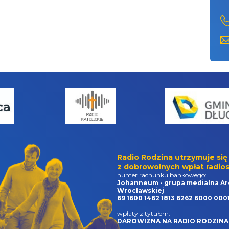
Radio Rodzina utrzymuje się
z dobrowolnych wpłat radios
numer rachunku bankowego:
Johanneum - grupa medialna Ar
Wrocławskiej
69 1600 1462 1813 6262 6000 000
wpłaty z tytułem:
DAROWIZNA NA RADIO RODZINA