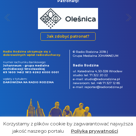
Patronaty:
Jak zdobyć patronat?
Radio Rodzina utrzymuje się z
© Radio Rodzina 2018 |
dobrowolnych wpłat radiosłuchaczy.
Grupa Medialna JOHANNEUM
numer rachunku bankowego:
Radio Rodzina
Johanneum - grupa medialna
Archidiecezji Wrocławskiej
ul. Katedralna 4, 50-328 Wrocław
69 1600 1462 1813 6262 6000 0001
studio: tel. 71 322 20 22
wpłaty z tytułem:
e-mail: studio@radiorodzina.pl
DAROWIZNA NA RADIO RODZINA
newsroom: tel. +48 71 327 12 85
e-mail: reporter@radiorodzina.pl
Korzystamy z plików cookie by zagwarantować najwyższa
jakość naszego portalu
Poliyka prywatności