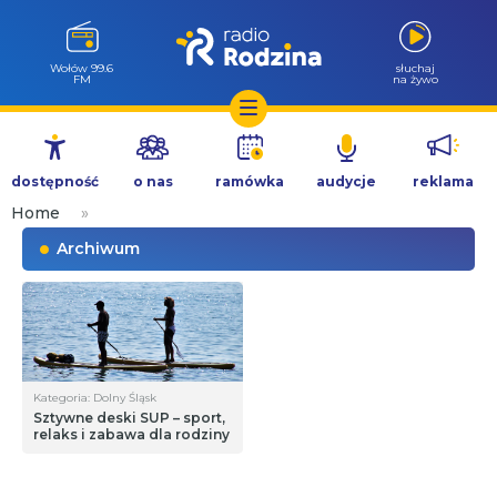
Wołów 99.6
słuchaj
FM
na żywo
Przejdź
do
dostępność
o nas
ramówka
audycje
reklama
treści
Home
»
Archiwum
Kategoria: Dolny Śląsk
Sztywne deski SUP – sport,
relaks i zabawa dla rodziny