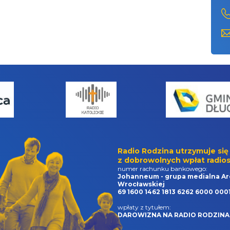
Radio Rodzina utrzymuje się
z dobrowolnych wpłat radios
numer rachunku bankowego:
Johanneum - grupa medialna Ar
Wrocławskiej
69 1600 1462 1813 6262 6000 000
wpłaty z tytułem:
DAROWIZNA NA RADIO RODZINA