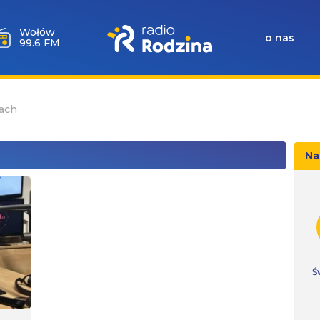
Milicz
o nas
88.5 FM
ach
Na
Ś