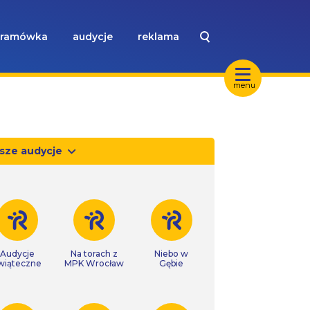
ramówka
audycje
reklama
menu
sze audycje
Audycje
Na torach z
Niebo w
wiąteczne
MPK Wrocław
Gębie