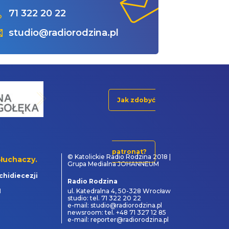
71 322 20 22
studio@radiorodzina.pl
Jak zdobyć
patronat?
© Katolickie Radio Rodzina 2018 |
łuchaczy.
Grupa Medialna JOHANNEUM
chidiecezji
Radio Rodzina
1
ul. Katedralna 4, 50-328 Wrocław
studio: tel. 71 322 20 22
e-mail: studio@radiorodzina.pl
newsroom: tel. +48 71 327 12 85
e-mail: reporter@radiorodzina.pl