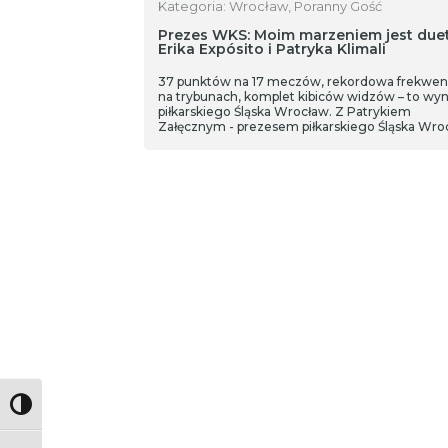
Kategoria: Wrocław, Poranny Gość
Prezes WKS: Moim marzeniem jest due
Erika Expósito i Patryka Klimali
37 punktów na 17 meczów, rekordowa frekwen
na trybunach, komplet kibiców widzów – to wyn
piłkarskiego Śląska Wrocław. Z Patrykiem
Załęcznym - prezesem piłkarskiego Śląska Wro
rozmawiamy o fenomenie drużyny, transferach
sprzedaży WKS-u czy inicjatywach promującyc
klub.
Toggle High Contrast