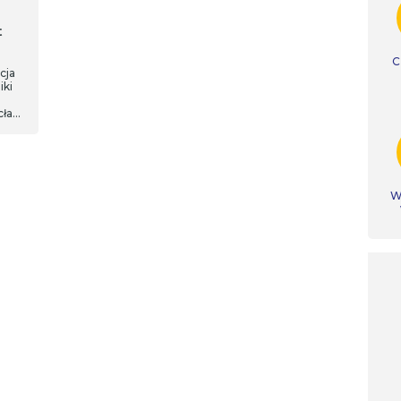
t
C
cja
iki
cław
,
h
Ws