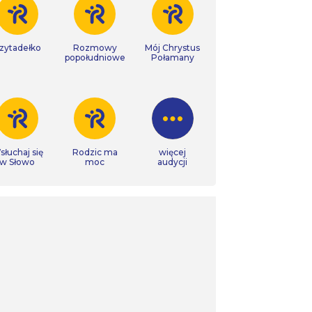
zytadełko
Rozmowy
Mój Chrystus
popołudniowe
Połamany
łuchaj się
Rodzic ma
więcej
w Słowo
moc
audycji