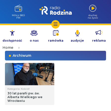
Milicz 88.5
słuchaj
FM
na żywo
Przejdź
do
dostępność
o nas
ramówka
audycje
reklama
treści
Home
»
Archiwum
Kategoria: Kościół
30 lat parafii pw. św.
Alberta Wielkiego we
Wrocławiu