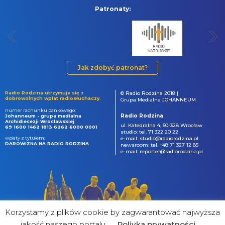
Patronaty:
Jak zdobyć patronat?
Radio Rodzina utrzymuje się z
© Radio Rodzina 2018 |
dobrowolnych wpłat radiosłuchaczy.
Grupa Medialna JOHANNEUM
numer rachunku bankowego:
Radio Rodzina
Johanneum - grupa medialna
Archidiecezji Wrocławskiej
ul. Katedralna 4, 50-328 Wrocław
69 1600 1462 1813 6262 6000 0001
studio: tel. 71 322 20 22
wpłaty z tytułem:
e-mail: studio@radiorodzina.pl
DAROWIZNA NA RADIO RODZINA
newsroom: tel. +48 71 327 12 85
e-mail: reporter@radiorodzina.pl
Korzystamy z plików cookie by zagwarantować najwyższa
jakość naszego portalu
Poliyka prywatności