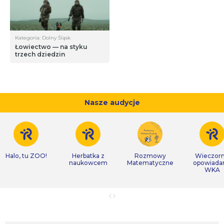
Kategoria: Dolny Śląsk
Łowiectwo — na styku
trzech dziedzin
Nasze audycje
Halo, tu ZOO!
Herbatka z
Rozmowy
Wieczor
naukowcem
Matematyczne
opowiada
WKA