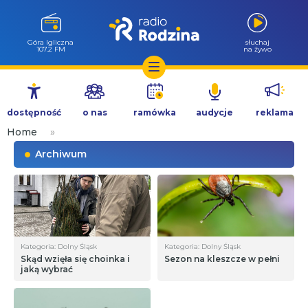
Góra Igliczna
słuchaj
107.2 FM
na żywo
Przejdź
do
dostępność
o nas
ramówka
audycje
reklama
treści
Home
»
Archiwum
Kategoria: Dolny Śląsk
Kategoria: Dolny Śląsk
Skąd wzięła się choinka i
Sezon na kleszcze w pełni
jaką wybrać