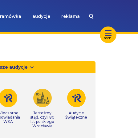
ramówka
audycje
reklama
menu
sze audycje
ieczorne
Jesteśmy
Audycje
powiadania
stąd, czyli 80
Świąteczne
WKA
lat polskiego
Wrocławia