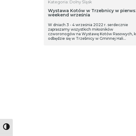
Kategoria: Dolny Śląsk
Wystawa Kotów w Trzebnicy w pierws
weekend września
W dniach 3 - 4 września 2022 r. serdecznie
zapraszamy wszystkich miłośników
czworonogów na Wystawę Kotów Rasowych, k
odbędzie się w Trzebnicy w Gminnej Hali
Widowiskowo - Sportowej im. Dolnośląskich
Olimpijczyków.
Toggle High Contrast