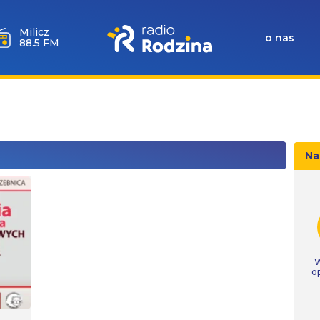
Milicz
o nas
88.5 FM
Na
W
o