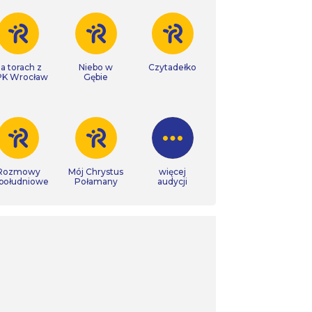
a torach z
Niebo w
Czytadełko
K Wrocław
Gębie
Rozmowy
Mój Chrystus
więcej
południowe
Połamany
audycji