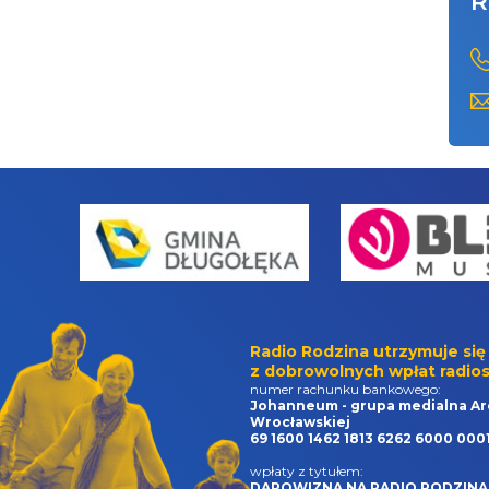
R
Radio Rodzina utrzymuje się
z dobrowolnych wpłat radios
numer rachunku bankowego:
Johanneum - grupa medialna Ar
Wrocławskiej
69 1600 1462 1813 6262 6000 000
wpłaty z tytułem:
DAROWIZNA NA RADIO RODZINA