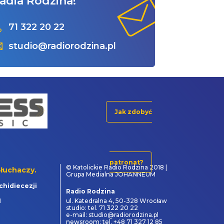
adia Rodzina!
71 322 20 22
studio@radiorodzina.pl
Jak zdobyć
patronat?
© Katolickie Radio Rodzina 2018 |
łuchaczy.
Grupa Medialna JOHANNEUM
chidiecezji
Radio Rodzina
1
ul. Katedralna 4, 50-328 Wrocław
studio: tel. 71 322 20 22
e-mail: studio@radiorodzina.pl
newsroom: tel. +48 71 327 12 85