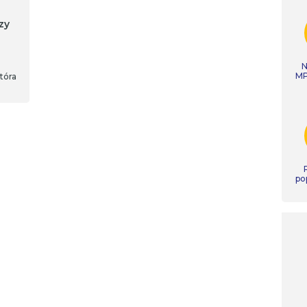
zy
N
MP
tóra
po