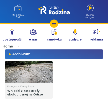
Milicz 88.5
słuchaj
FM
na żywo
Przejdź
do
dostępność
o nas
ramówka
audycje
reklama
treści
Home
»
Archiwum
Kategoria: Dolny Śląsk
Wnioski z katastrofy
ekologicznej na Odrze