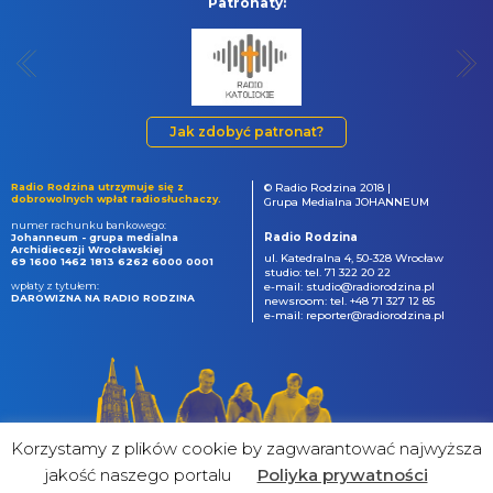
Patronaty:
Jak zdobyć patronat?
Radio Rodzina utrzymuje się z
© Radio Rodzina 2018 |
dobrowolnych wpłat radiosłuchaczy.
Grupa Medialna JOHANNEUM
numer rachunku bankowego:
Radio Rodzina
Johanneum - grupa medialna
Archidiecezji Wrocławskiej
ul. Katedralna 4, 50-328 Wrocław
69 1600 1462 1813 6262 6000 0001
studio: tel. 71 322 20 22
wpłaty z tytułem:
e-mail: studio@radiorodzina.pl
DAROWIZNA NA RADIO RODZINA
newsroom: tel. +48 71 327 12 85
e-mail: reporter@radiorodzina.pl
Korzystamy z plików cookie by zagwarantować najwyższa
jakość naszego portalu
Poliyka prywatności