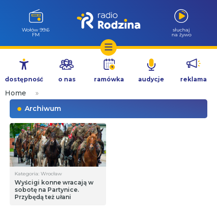
Wołów 99.6
słuchaj
FM
na żywo
Przejdź
do
dostępność
o nas
ramówka
audycje
reklama
treści
Home
»
Archiwum
Kategoria: Wrocław
Wyścigi konne wracają w
sobotę na Partynice.
Przybędą też ułani