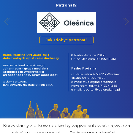
Patronaty:
Jak zdobyć patronat?
Radio Rodzina utrzymuje się z
© Radio Rodzina 2018 |
dobrowolnych wpłat radiosłuchaczy.
Grupa Medialna JOHANNEUM
numer rachunku bankowego:
Radio Rodzina
Johanneum - grupa medialna
Archidiecezji Wrocławskiej
ul. Katedralna 4, 50-328 Wrocław
69 1600 1462 1813 6262 6000 0001
studio: tel. 71 322 20 22
wpłaty z tytułem:
e-mail: studio@radiorodzina.pl
DAROWIZNA NA RADIO RODZINA
newsroom: tel. +48 71 327 12 85
e-mail: reporter@radiorodzina.pl
Korzystamy z plików cookie by zagwarantować najwyższa
jakość naszego portalu
Poliyka prywatności