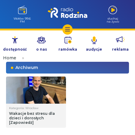
Wołów 99.6
słuchaj
FM
na żywo
Przejdź
do
dostępność
o nas
ramówka
audycje
reklama
treści
Home
»
Archiwum
Kategoria: Wrocław
Wakacje bez stresu dla
dzieci i dorosłych
[Zapowiedź]