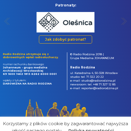
Patronaty:
Jak zdobyć patronat?
Radio Rodzina utrzymuje się z
© Radio Rodzina 2018 |
dobrowolnych wpłat radiosłuchaczy.
Grupa Medialna JOHANNEUM
numer rachunku bankowego:
Radio Rodzina
Johanneum - grupa medialna
Archidiecezji Wrocławskiej
ul. Katedralna 4, 50-328 Wrocław
69 1600 1462 1813 6262 6000 0001
studio: tel. 71 322 20 22
wpłaty z tytułem:
e-mail: studio@radiorodzina.pl
DAROWIZNA NA RADIO RODZINA
newsroom: tel. +48 71 327 12 85
e-mail: reporter@radiorodzina.pl
Korzystamy z plików cookie by zagwarantować najwyższa
jakość naszego portalu
Poliyka prywatności