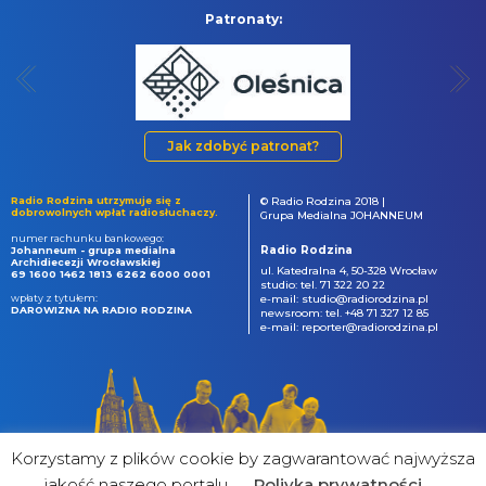
Patronaty:
Jak zdobyć patronat?
Radio Rodzina utrzymuje się z
© Radio Rodzina 2018 |
dobrowolnych wpłat radiosłuchaczy.
Grupa Medialna JOHANNEUM
numer rachunku bankowego:
Radio Rodzina
Johanneum - grupa medialna
Archidiecezji Wrocławskiej
ul. Katedralna 4, 50-328 Wrocław
69 1600 1462 1813 6262 6000 0001
studio: tel. 71 322 20 22
wpłaty z tytułem:
e-mail: studio@radiorodzina.pl
DAROWIZNA NA RADIO RODZINA
newsroom: tel. +48 71 327 12 85
e-mail: reporter@radiorodzina.pl
Korzystamy z plików cookie by zagwarantować najwyższa
jakość naszego portalu
Poliyka prywatności