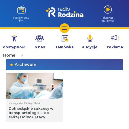
Wołów 99.6
słuchaj
FM
na żywo
Przejdź
do
dostępność
o nas
ramówka
audycje
reklama
treści
Home
»
Archiwum
Kategoria: Dolny Śląsk
Dolnośląskie sukcesy w
transplantologii — co
sądzą Dolnoślązacy