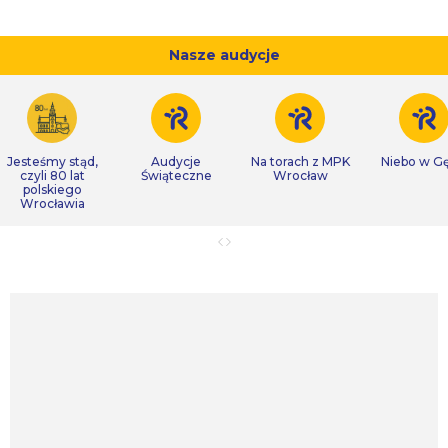
Nasze audycje
Jesteśmy stąd,
Audycje
Na torach z MPK
Niebo w Gę
czyli 80 lat
Świąteczne
Wrocław
polskiego
Wrocławia