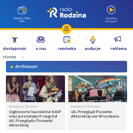
Wołów 99.6
słuchaj
FM
na żywo
Przejdź
do
dostępność
o nas
ramówka
audycje
reklama
treści
Home
»
Archiwum
Kategoria: Wrocław
Kategoria: Wrocław
Ogłoszono laureatów KAIP
46. Przegląd Piosenki
oraz pozostałych nagród
Aktorskiej we Wrocławiu
46. Przeglądu Piosenki
Aktorskiej