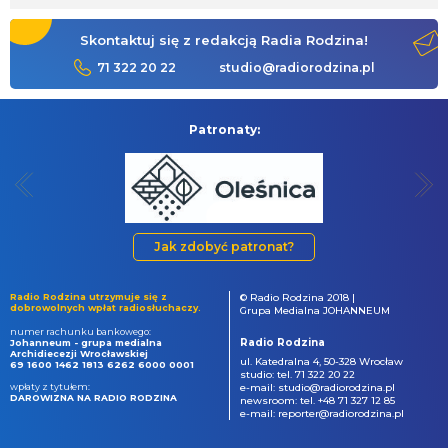
Skontaktuj się z redakcją Radia Rodzina!
71 322 20 22
studio@radiorodzina.pl
Patronaty:
Jak zdobyć patronat?
Radio Rodzina utrzymuje się z
© Radio Rodzina 2018 |
dobrowolnych wpłat radiosłuchaczy.
Grupa Medialna JOHANNEUM
numer rachunku bankowego:
Radio Rodzina
Johanneum - grupa medialna
Archidiecezji Wrocławskiej
ul. Katedralna 4, 50-328 Wrocław
69 1600 1462 1813 6262 6000 0001
studio: tel. 71 322 20 22
wpłaty z tytułem:
e-mail: studio@radiorodzina.pl
DAROWIZNA NA RADIO RODZINA
newsroom: tel. +48 71 327 12 85
e-mail: reporter@radiorodzina.pl