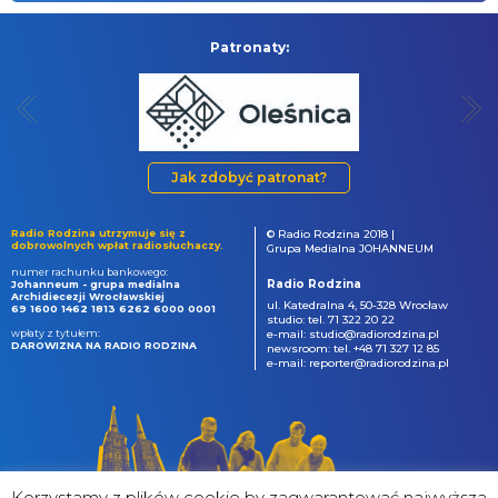
Patronaty:
Jak zdobyć patronat?
Radio Rodzina utrzymuje się z
© Radio Rodzina 2018 |
dobrowolnych wpłat radiosłuchaczy.
Grupa Medialna JOHANNEUM
numer rachunku bankowego:
Radio Rodzina
Johanneum - grupa medialna
Archidiecezji Wrocławskiej
ul. Katedralna 4, 50-328 Wrocław
69 1600 1462 1813 6262 6000 0001
studio: tel. 71 322 20 22
wpłaty z tytułem:
e-mail: studio@radiorodzina.pl
DAROWIZNA NA RADIO RODZINA
newsroom: tel. +48 71 327 12 85
e-mail: reporter@radiorodzina.pl
Korzystamy z plików cookie by zagwarantować najwyższa