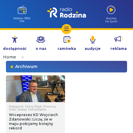
Milicz 88.5
słuchaj
FM
na żywo
Przejdź
do
dostępność
o nas
ramówka
audycje
reklama
treści
Home
»
Archiwum
Kategoria: Dolny Śląsk, Poranny
Gość, Koleje Dolnośląskie
Wiceprezes KD Wojciech
Zdanowski: Liczę, że w
maju pobijemy kolejny
rekord