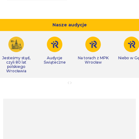
Nasze audycje
Jesteśmy stąd,
Audycje
Na torach z MPK
Niebo w Gę
czyli 80 lat
Świąteczne
Wrocław
polskiego
Wrocławia