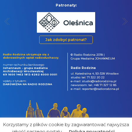
Patronaty:
Jak zdobyć patronat?
Radio Rodzina utrzymuje się z
© Radio Rodzina 2018 |
dobrowolnych wpłat radiosłuchaczy.
Grupa Medialna JOHANNEUM
numer rachunku bankowego:
Radio Rodzina
Johanneum - grupa medialna
Archidiecezji Wrocławskiej
ul. Katedralna 4, 50-328 Wrocław
69 1600 1462 1813 6262 6000 0001
studio: tel. 71 322 20 22
wpłaty z tytułem:
e-mail: studio@radiorodzina.pl
DAROWIZNA NA RADIO RODZINA
newsroom: tel. +48 71 327 12 85
e-mail: reporter@radiorodzina.pl
Korzystamy z plików cookie by zagwarantować najwyższa
jakość naszego portalu
Poliyka prywatności