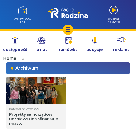
Wołów 99.6
słuchaj
FM
na żywo
Przejdź
do
dostępność
o nas
ramówka
audycje
reklama
treści
Home
»
Archiwum
Kategoria: Wrocław
Projekty samorządów
uczniowskich sfinansuje
miasto