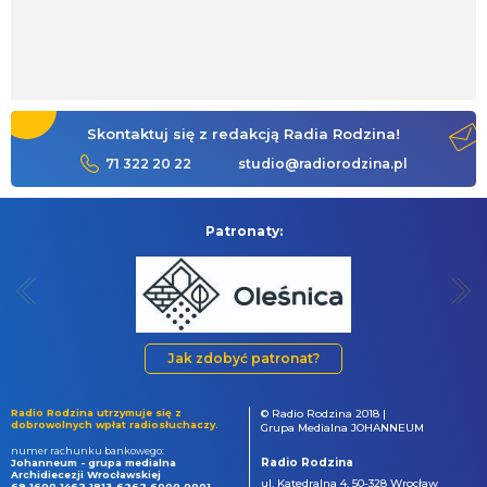
Skontaktuj się z redakcją Radia Rodzina!
71 322 20 22
studio@radiorodzina.pl
Patronaty:
Jak zdobyć patronat?
Radio Rodzina utrzymuje się z
© Radio Rodzina 2018 |
dobrowolnych wpłat radiosłuchaczy.
Grupa Medialna JOHANNEUM
numer rachunku bankowego:
Radio Rodzina
Johanneum - grupa medialna
Archidiecezji Wrocławskiej
ul. Katedralna 4, 50-328 Wrocław
69 1600 1462 1813 6262 6000 0001