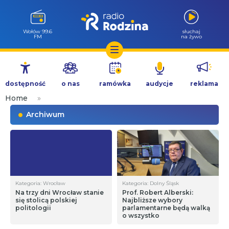
Wołów 99.6
słuchaj
FM
na żywo
Przejdź
do
dostępność
o nas
ramówka
audycje
reklama
treści
Home
»
Archiwum
Kategoria: Wrocław
Kategoria: Dolny Śląsk
Na trzy dni Wrocław stanie
Prof. Robert Alberski:
się stolicą polskiej
Najbliższe wybory
politologii
parlamentarne będą walką
o wszystko