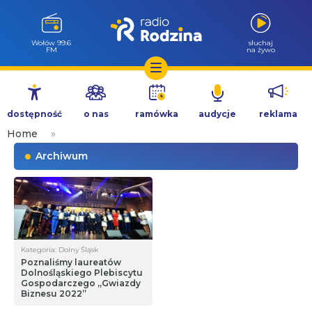
Wołów 99.6
słuchaj
FM
na żywo
Przejdź
do
dostępność
o nas
ramówka
audycje
reklama
treści
Home
»
Archiwum
Kategoria: Dolny Śląsk
Poznaliśmy laureatów
Dolnośląskiego Plebiscytu
Gospodarczego „Gwiazdy
Biznesu 2022”