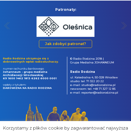
Patronaty:
Jak zdobyć patronat?
Radio Rodzina utrzymuje się z
© Radio Rodzina 2018 |
dobrowolnych wpłat radiosłuchaczy.
Grupa Medialna JOHANNEUM
numer rachunku bankowego:
Radio Rodzina
Johanneum - grupa medialna
Archidiecezji Wrocławskiej
ul. Katedralna 4, 50-328 Wrocław
69 1600 1462 1813 6262 6000 0001
studio: tel. 71 322 20 22
wpłaty z tytułem:
e-mail: studio@radiorodzina.pl
DAROWIZNA NA RADIO RODZINA
newsroom: tel. +48 71 327 12 85
e-mail: reporter@radiorodzina.pl
Korzystamy z plików cookie by zagwarantować najwyższa