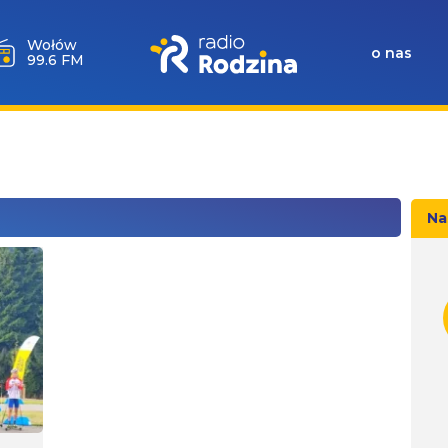
Wołów
o nas
99.6 FM
Na