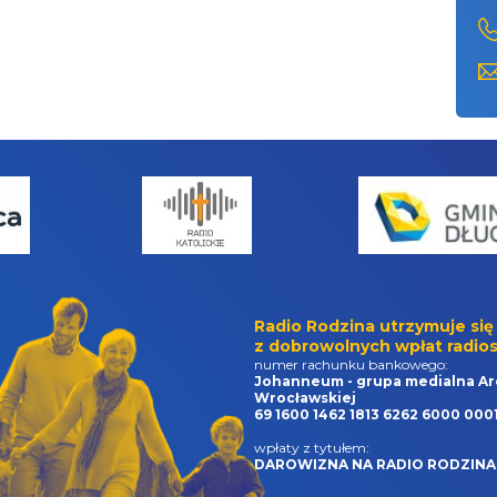
Radio Rodzina utrzymuje się
z dobrowolnych wpłat radios
numer rachunku bankowego:
Johanneum - grupa medialna Ar
Wrocławskiej
69 1600 1462 1813 6262 6000 000
wpłaty z tytułem:
DAROWIZNA NA RADIO RODZINA