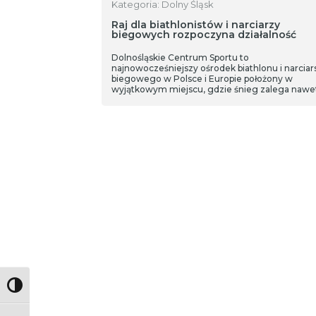
Kategoria: Dolny Śląsk
Raj dla biathlonistów i narciarzy
biegowych rozpoczyna działalność
Dolnośląskie Centrum Sportu to
najnowocześniejszy ośrodek biathlonu i narcia
biegowego w Polsce i Europie położony w
wyjątkowym miejscu, gdzie śnieg zalega nawe
dni w ciągu roku. Obiekt rozpoczął swoją działa
Toggle High Contrast