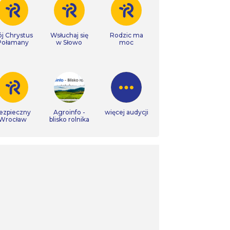
j Chrystus
Wsłuchaj się
Rodzic ma
Połamany
w Słowo
moc
ezpieczny
Agroinfo -
więcej audycji
Wrocław
blisko rolnika