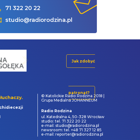
71 322 20 22
studio@radiorodzina.pl
Jak zdobyć
patronat?
© Katolickie Radio Rodzina 2018 |
łuchaczy.
Grupa Medialna JOHANNEUM
chidiecezji
Radio Rodzina
1
ul. Katedralna 4, 50-328 Wrocław
studio: tel. 71 322 20 22
e-mail: studio@radiorodzina.pl
newsroom: tel. +48 71 327 12 85
e-mail: reporter@radiorodzina.pl