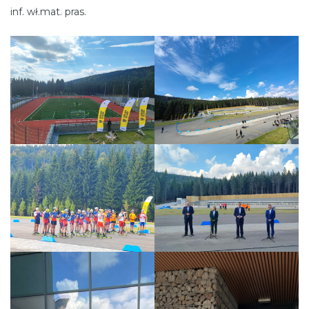
inf. wł.mat. pras.