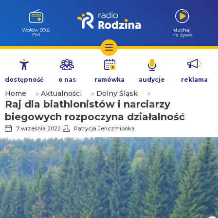
Wołów 99.6
słuchaj
FM
na żywo
Przejdź
do
dostępność
o nas
ramówka
audycje
reklama
treści
Home
»
Aktualności
»
Dolny Śląsk
»
Raj dla biathlonistów i narciarzy
biegowych rozpoczyna działalność
7 września 2022
Patrycja Jenczmionka