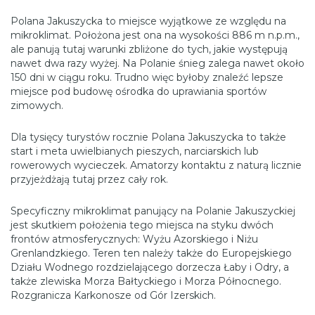
Polana Jakuszycka to miejsce wyjątkowe ze względu na
mikroklimat. Położona jest ona na wysokości 886 m n.p.m.,
ale panują tutaj warunki zbliżone do tych, jakie występują
nawet dwa razy wyżej. Na Polanie śnieg zalega nawet około
150 dni w ciągu roku. Trudno więc byłoby znaleźć lepsze
miejsce pod budowę ośrodka do uprawiania sportów
zimowych.
Dla tysięcy turystów rocznie Polana Jakuszycka to także
start i meta uwielbianych pieszych, narciarskich lub
rowerowych wycieczek. Amatorzy kontaktu z naturą licznie
przyjeżdżają tutaj przez cały rok.
Specyficzny mikroklimat panujący na Polanie Jakuszyckiej
jest skutkiem położenia tego miejsca na styku dwóch
frontów atmosferycznych: Wyżu Azorskiego i Niżu
Grenlandzkiego. Teren ten należy także do Europejskiego
Działu Wodnego rozdzielającego dorzecza Łaby i Odry, a
także zlewiska Morza Bałtyckiego i Morza Północnego.
Rozgranicza Karkonosze od Gór Izerskich.