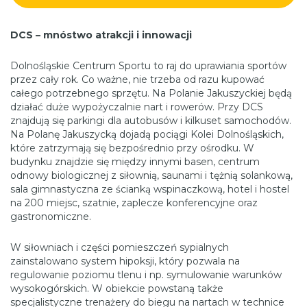
DCS – mnóstwo atrakcji i innowacji
Dolnośląskie Centrum Sportu to raj do uprawiania sportów
przez cały rok. Co ważne, nie trzeba od razu kupować
całego potrzebnego sprzętu. Na Polanie Jakuszyckiej będą
działać duże wypożyczalnie nart i rowerów. Przy DCS
znajdują się parkingi dla autobusów i kilkuset samochodów.
Na Polanę Jakuszycką dojadą pociągi Kolei Dolnośląskich,
które zatrzymają się bezpośrednio przy ośrodku. W
budynku znajdzie się między innymi basen, centrum
odnowy biologicznej z siłownią, saunami i tężnią solankową,
sala gimnastyczna ze ścianką wspinaczkową, hotel i hostel
na 200 miejsc, szatnie, zaplecze konferencyjne oraz
gastronomiczne.
W siłowniach i części pomieszczeń sypialnych
zainstalowano system hipoksji, który pozwala na
regulowanie poziomu tlenu i np. symulowanie warunków
wysokogórskich. W obiekcie powstaną także
specjalistyczne trenażery do biegu na nartach w technice