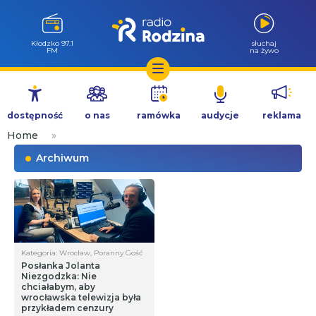
Kłodzko 97.1
słuchaj
FM
na żywo
Przejdź
do
dostępność
o nas
ramówka
audycje
reklama
treści
Home
»
Archiwum
Kategoria: Wrocław, Poranny Gość
Posłanka Jolanta
Niezgodzka: Nie
chciałabym, aby
wrocławska telewizja była
przykładem cenzury