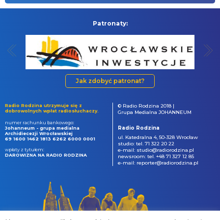
Patronaty:
Jak zdobyć patronat?
Radio Rodzina utrzymuje się z
© Radio Rodzina 2018 |
dobrowolnych wpłat radiosłuchaczy.
Grupa Medialna JOHANNEUM
numer rachunku bankowego:
Radio Rodzina
Johanneum - grupa medialna
Archidiecezji Wrocławskiej
ul. Katedralna 4, 50-328 Wrocław
69 1600 1462 1813 6262 6000 0001
studio: tel. 71 322 20 22
wpłaty z tytułem:
e-mail: studio@radiorodzina.pl
DAROWIZNA NA RADIO RODZINA
newsroom: tel. +48 71 327 12 85
e-mail: reporter@radiorodzina.pl