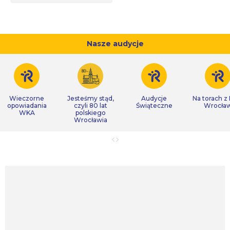
Nasze audycje
Wieczorne
Jesteśmy stąd,
Audycje
Na torach z
opowiadania
czyli 80 lat
Świąteczne
Wrocła
WKA
polskiego
Wrocławia