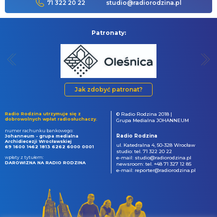
71 322 20 22
studio@radiorodzina.pl
Patronaty:
Jak zdobyć patronat?
Radio Rodzina utrzymuje się z
© Radio Rodzina 2018 |
dobrowolnych wpłat radiosłuchaczy.
Grupa Medialna JOHANNEUM
numer rachunku bankowego:
Radio Rodzina
Johanneum - grupa medialna
Archidiecezji Wrocławskiej
ul. Katedralna 4, 50-328 Wrocław
69 1600 1462 1813 6262 6000 0001
studio: tel. 71 322 20 22
wpłaty z tytułem:
e-mail: studio@radiorodzina.pl
DAROWIZNA NA RADIO RODZINA
newsroom: tel. +48 71 327 12 85
e-mail: reporter@radiorodzina.pl