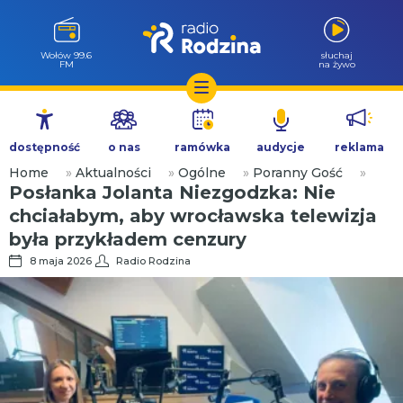
Wołów 99.6
słuchaj
FM
na żywo
Przejdź
do
dostępność
o nas
ramówka
audycje
reklama
treści
Home
»
Aktualności
»
Ogólne
»
Poranny Gość
»
Posłanka Jolanta Niezgodzka: Nie
chciałabym, aby wrocławska telewizja
była przykładem cenzury
8 maja 2026
Radio Rodzina