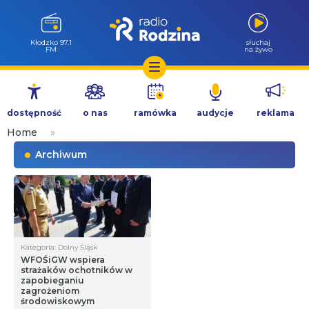
Kłodzko 97.1
słuchaj
FM
na żywo
Przejdź
do
dostępność
o nas
ramówka
audycje
reklama
treści
Home
»
Archiwum
Kategoria: Dolny Śląsk
WFOŚiGW wspiera
strażaków ochotników w
zapobieganiu
zagrożeniom
środowiskowym