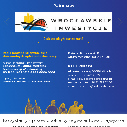
Patronaty:
Jak zdobyć patronat?
Radio Rodzina utrzymuje się z
© Radio Rodzina 2018 |
dobrowolnych wpłat radiosłuchaczy.
Grupa Medialna JOHANNEUM
numer rachunku bankowego:
Radio Rodzina
Johanneum - grupa medialna
Archidiecezji Wrocławskiej
ul. Katedralna 4, 50-328 Wrocław
69 1600 1462 1813 6262 6000 0001
studio: tel. 71 322 20 22
wpłaty z tytułem:
e-mail: studio@radiorodzina.pl
DAROWIZNA NA RADIO RODZINA
newsroom: tel. +48 71 327 12 85
e-mail: reporter@radiorodzina.pl
Korzystamy z plików cookie by zagwarantować najwyższa