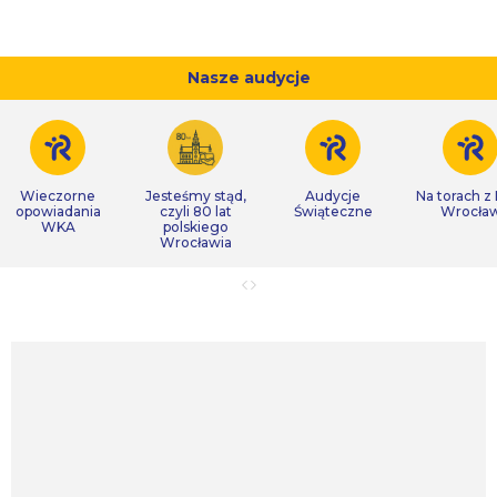
Nasze audycje
Wieczorne
Jesteśmy stąd,
Audycje
Na torach z
opowiadania
czyli 80 lat
Świąteczne
Wrocła
WKA
polskiego
Wrocławia