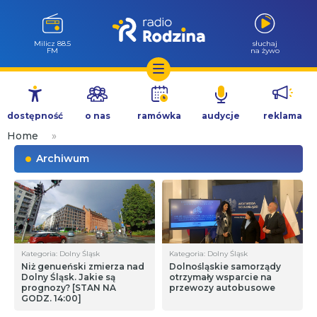
Milicz 88.5
słuchaj
FM
na żywo
Przejdź
do
dostępność
o nas
ramówka
audycje
reklama
treści
Home
»
Archiwum
Kategoria: Dolny Śląsk
Kategoria: Dolny Śląsk
Niż genueński zmierza nad
Dolnośląskie samorządy
Dolny Śląsk. Jakie są
otrzymały wsparcie na
prognozy? [STAN NA
przewozy autobusowe
GODZ. 14:00]