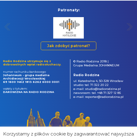
Patronaty:
Jak zdobyć patronat?
Radio Rodzina utrzymuje się z
© Radio Rodzina 2018 |
dobrowolnych wpłat radiosłuchaczy.
Grupa Medialna JOHANNEUM
numer rachunku bankowego:
Radio Rodzina
Johanneum - grupa medialna
Archidiecezji Wrocławskiej
ul. Katedralna 4, 50-328 Wrocław
69 1600 1462 1813 6262 6000 0001
studio: tel. 71 322 20 22
wpłaty z tytułem:
e-mail: studio@radiorodzina.pl
DAROWIZNA NA RADIO RODZINA
newsroom: tel. +48 71 327 12 85
e-mail: reporter@radiorodzina.pl
Korzystamy z plików cookie by zagwarantować najwyższa