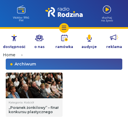
Wołów 99.6
słuchaj
FM
na żywo
Przejdź
do
dostępność
o nas
ramówka
audycje
reklama
treści
Home
»
Archiwum
Kategoria: Kościół
„Poranek żonkilowy” – finał
konkursu plastycznego