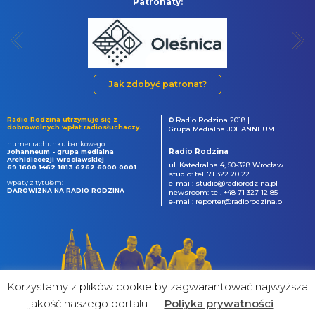
Patronaty:
Jak zdobyć patronat?
Radio Rodzina utrzymuje się z
© Radio Rodzina 2018 |
dobrowolnych wpłat radiosłuchaczy.
Grupa Medialna JOHANNEUM
numer rachunku bankowego:
Radio Rodzina
Johanneum - grupa medialna
Archidiecezji Wrocławskiej
ul. Katedralna 4, 50-328 Wrocław
69 1600 1462 1813 6262 6000 0001
studio: tel. 71 322 20 22
wpłaty z tytułem:
e-mail: studio@radiorodzina.pl
DAROWIZNA NA RADIO RODZINA
newsroom: tel. +48 71 327 12 85
e-mail: reporter@radiorodzina.pl
Korzystamy z plików cookie by zagwarantować najwyższa
jakość naszego portalu
Poliyka prywatności