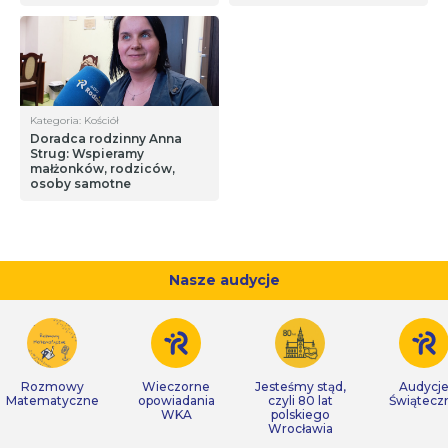
Kategoria: Kościół
Doradca rodzinny Anna
Strug: Wspieramy
małżonków, rodziców,
osoby samotne
Nasze audycje
Rozmowy
Wieczorne
Jesteśmy stąd,
Audycj
Matematyczne
opowiadania
czyli 80 lat
Świątecz
WKA
polskiego
Wrocławia