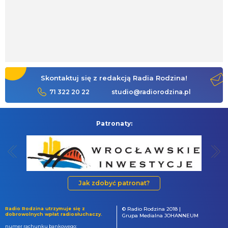
Skontaktuj się z redakcją Radia Rodzina!
71 322 20 22
studio@radiorodzina.pl
Patronaty:
Jak zdobyć patronat?
Radio Rodzina utrzymuje się z
© Radio Rodzina 2018 |
dobrowolnych wpłat radiosłuchaczy.
Grupa Medialna JOHANNEUM
numer rachunku bankowego: