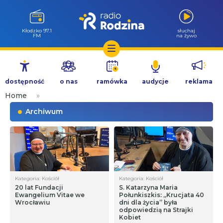
Kłodzko 97.1
słuchaj
FM
na żywo
Przejdź
do
dostępność
o nas
ramówka
audycje
reklama
treści
Home
»
Archiwum
Kategoria: Kościół
Kategoria: Kościół
20 lat Fundacji
S. Katarzyna Maria
Ewangelium Vitae we
Połunkiszkis: „Krucjata 40
Wrocławiu
dni dla życia” była
odpowiedzią na Strajki
Kobiet