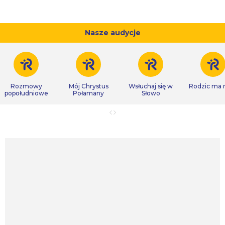
Nasze audycje
Rozmowy
Mój Chrystus
Wsłuchaj się w
Rodzic ma
popołudniowe
Połamany
Słowo