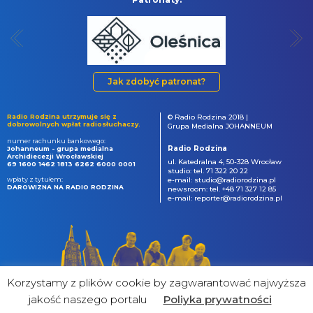
Jak zdobyć patronat?
Radio Rodzina utrzymuje się z
© Radio Rodzina 2018 |
dobrowolnych wpłat radiosłuchaczy.
Grupa Medialna JOHANNEUM
numer rachunku bankowego:
Radio Rodzina
Johanneum - grupa medialna
Archidiecezji Wrocławskiej
ul. Katedralna 4, 50-328 Wrocław
69 1600 1462 1813 6262 6000 0001
studio: tel. 71 322 20 22
wpłaty z tytułem:
e-mail: studio@radiorodzina.pl
DAROWIZNA NA RADIO RODZINA
newsroom: tel. +48 71 327 12 85
e-mail: reporter@radiorodzina.pl
Korzystamy z plików cookie by zagwarantować najwyższa
jakość naszego portalu
Poliyka prywatności