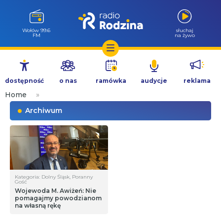
Wołów 99.6
słuchaj
FM
na żywo
Przejdź
do
dostępność
o nas
ramówka
audycje
reklama
treści
Home
»
Archiwum
Kategoria: Dolny Śląsk, Poranny
Gość
Wojewoda M. Awiżeń: Nie
pomagajmy powodzianom
na własną rękę