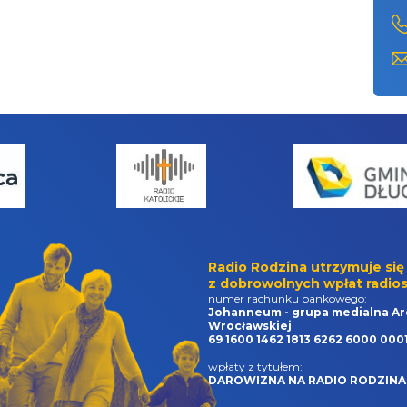
Radio Rodzina utrzymuje się
z dobrowolnych wpłat radios
numer rachunku bankowego:
Johanneum - grupa medialna Ar
Wrocławskiej
69 1600 1462 1813 6262 6000 000
wpłaty z tytułem:
DAROWIZNA NA RADIO RODZINA