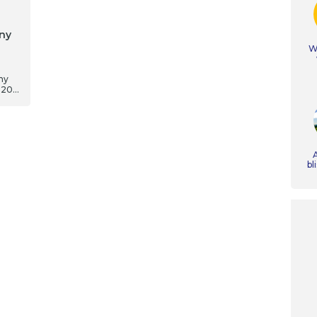
ny
Ws
ny
d 200
 to
A
bl