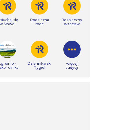
łuchaj się
Rodzic ma
Bezpieczny
w Słowo
moc
Wrocław
groinfo -
Dziennikarski
więcej
isko rolnika
Tygiel
audycji