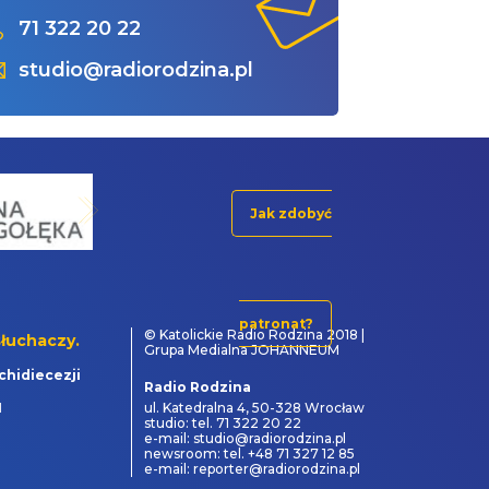
71 322 20 22
studio@radiorodzina.pl
Jak zdobyć
patronat?
© Katolickie Radio Rodzina 2018 |
łuchaczy.
Grupa Medialna JOHANNEUM
chidiecezji
Radio Rodzina
1
ul. Katedralna 4, 50-328 Wrocław
studio: tel. 71 322 20 22
e-mail: studio@radiorodzina.pl
newsroom: tel. +48 71 327 12 85
e-mail: reporter@radiorodzina.pl