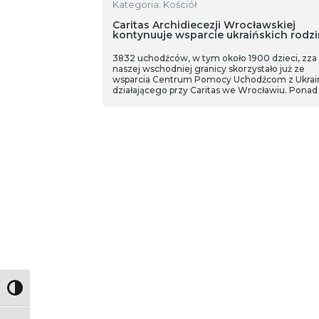
Kategoria: Kościół
Caritas Archidiecezji Wrocławskiej
kontynuuje wsparcie ukraińskich rodzi
3832 uchodźców, w tym około 1900 dzieci, zza
naszej wschodniej granicy skorzystało już ze
wsparcia Centrum Pomocy Uchodźcom z Ukrai
działającego przy Caritas we Wrocławiu. Pona
tys. zł w bonach zakupowych trafiło w ich ręce, a
nie jedyna akcja pomocowa skierowana do
ukraińskich uchodźców.
Toggle High Contrast