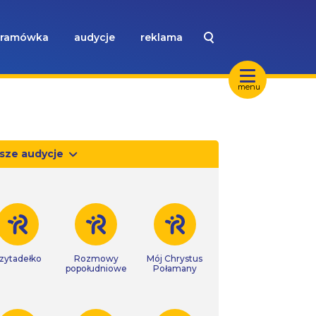
ramówka
audycje
reklama
menu
sze audycje
zytadełko
Rozmowy
Mój Chrystus
popołudniowe
Połamany