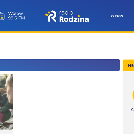
Wołów
o nas
99.6 FM
Na
C