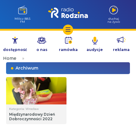
Milicz 88.5
słuchaj
FM
na żywo
Przejdź
do
dostępność
o nas
ramówka
audycje
reklama
treści
Home
»
Archiwum
Kategoria: Wrocław
Międzynarodowy Dzień
Dobroczynności 2022