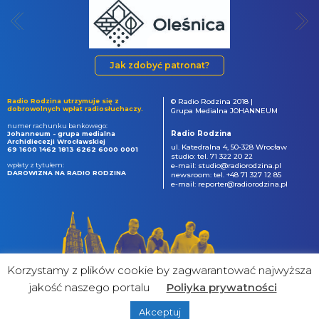
Jak zdobyć patronat?
Radio Rodzina utrzymuje się z
© Radio Rodzina 2018 |
dobrowolnych wpłat radiosłuchaczy.
Grupa Medialna JOHANNEUM
numer rachunku bankowego:
Radio Rodzina
Johanneum - grupa medialna
Archidiecezji Wrocławskiej
ul. Katedralna 4, 50-328 Wrocław
69 1600 1462 1813 6262 6000 0001
studio: tel. 71 322 20 22
wpłaty z tytułem:
e-mail: studio@radiorodzina.pl
DAROWIZNA NA RADIO RODZINA
newsroom: tel. +48 71 327 12 85
e-mail: reporter@radiorodzina.pl
Korzystamy z plików cookie by zagwarantować najwyższa
jakość naszego portalu
Poliyka prywatności
Akceptuj
powered by
&