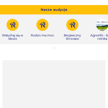
Nasze audycje
Wsłuchaj się w
Rodzic ma moc
Bezpieczny
Agroinfo - b
Słowo
Wrocław
rolnika